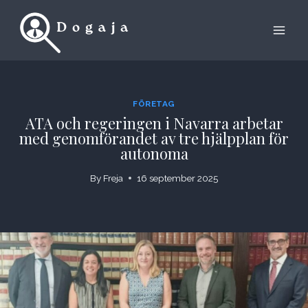
Skip
to
content
FÖRETAG
ATA och regeringen i Navarra arbetar
med genomförandet av tre hjälpplan för
autonoma
By
Freja
16 september 2025