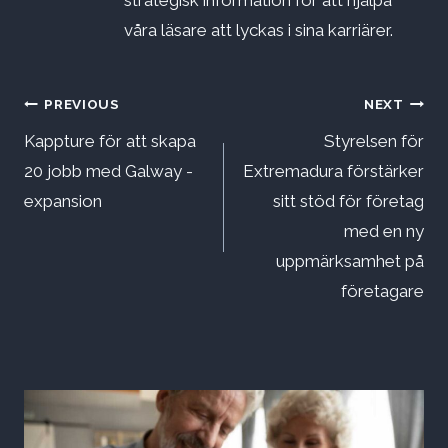
strategisk information för att hjälpa
våra läsare att lyckas i sina karriärer.
Inläggsnavigering
PREVIOUS
NEXT
Kappture för att skapa
Styrelsen för
20 jobb med Galway -
Extremadura förstärker
expansion
sitt stöd för företag
med en ny
uppmärksamhet på
företagare