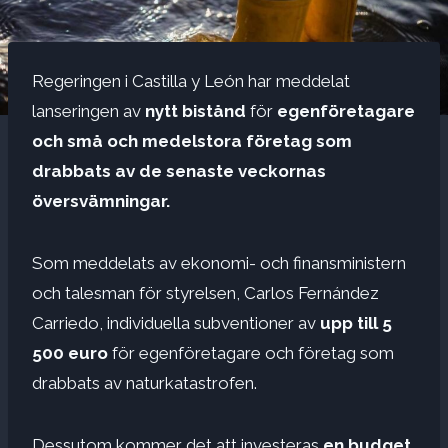
Regeringen i Castilla y León har meddelat
lanseringen av
nytt bistånd
för
egenföretagare
och små och medelstora företag som
drabbats av de senaste veckornas
översvämningar.
Som meddelats av ekonomi- och finansministern
och talesman för styrelsen, Carlos Fernández
Carriedo, individuella subventioner av
upp till 5
500 euro
för egenföretagare och företag som
drabbats av naturkatastrofen.
Dessutom kommer det att investeras
en budget