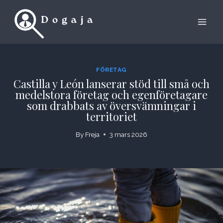
Skip
to
content
FÖRETAG
Castilla y León lanserar stöd till små och
medelstora företag och egenföretagare
som drabbats av översvämningar i
territoriet
By
Freja
3 mars 2026