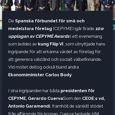
De
Spanska förbundet för små och
medelstora företag
(CEPYME) igår firade
10:e
upplagan av CEPYME Awards
i ett evenemang
som leddes av
kung Filip VI
, som utnyttjade hans
ingripande för att erkänna värdet av företag för
att generera välstånd och socialt välbefinnande.
Vid mötet deltog också bland andra
Ekonomiminister Carlos Body
.
I sina ingripanden har båda
presidenten för
CEPYME, Gerardo Cuerva
Som den
CEOE:s vd,
Antonio Garamendi
, framhöll de särskilt stödet
från affärsmän för kronan. Cuerva tackade HM