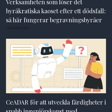
Verksamheten som löser det
byråkratiska kaoset efter ett dödsfall:
så här fungerar begravningsbyråer
7 augusti 2026
CeADAR för att utveckla färdigheter i
snabb ingenjörskonst med