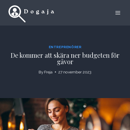
Skip
to
content
ENTREPRENÖRER
De kommer att skära ner budgeten för
gåvor
By
Freja
27 november 2023