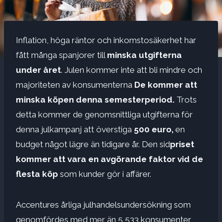
Inflation, höga räntor och inkomstosäkerhet har
fått många spanjorer till
minska utgifterna
under året
. Julen kommer inte att bli mindre och
majoriteten av konsumenterna
De kommer att
minska köpen denna semesterperiod.
Trots
detta kommer de genomsnittliga utgifterna för
denna julkampanj att överstiga
500 euro,
en
budget något lägre än tidigare år. Den sid
priset
kommer att vara en avgörande faktor vid de
flesta köp
som kunder gör i affärer.
Accentures årliga julhandelsundersökning som
genomfördes med mer än 5 533 konsumenter