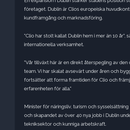
En expansion i Dublin stärker stadens position 
företaget. Dublin är Clios europeiska huvudkon
kundframgång och marknadsföring.
”Clio har stolt kallat Dublin hem i mer än 10 år”
internationella verksamhet.
”Vår tillväxt här är en direkt återspegling av den
team. Vi har skalat avsevärt under åren och byg
fortsätter att forma framtiden för Clio och främj
erfarenheten för alla.”
Minister för näringsliv, turism och sysselsättning 
och skapandet av över 40 nya jobb i Dublin under
tekniksektor och kunniga arbetskraft.