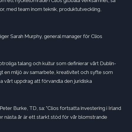
som ett nyckelområde i Clios globala verksamhet, sa
tor, med team inom teknik, produktutveckling,
, säger Sarah Murphy, general manager för Clios
 otroliga talang och kultur som definierar vårt Dublin-
gt en miljö av samarbete, kreativitet och syfte som
a vårt uppdrag att förvandla den juridiska
Peter Burke, TD, sa: ”Clios fortsatta investering i Irland
 nästa år är ett starkt stöd för vår blomstrande