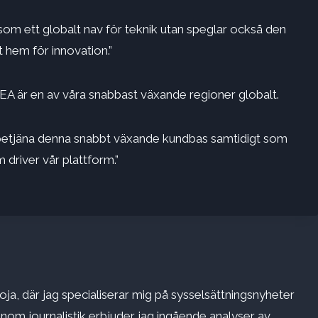
n som ett globalt nav för teknik utan speglar också den
t hem för innovation.”
MEA är en av våra snabbast växande regioner globalt.
t betjäna denna snabbt växande kundbas samtidigt som
 driver vår plattform.”
ja, där jag specialiserar mig på sysselsättningsnyheter
inom journalistik erbjuder jag ingående analyser av