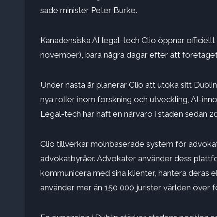
sade minister Peter Burke.
Kanadensiska AI legal-tech Clio öppnar officiellt
november), bara några dagar efter att företaget 
Under nästa år planerar Clio att utöka sitt Dublin
nya roller inom forskning och utveckling, AI-in
Legal-tech har haft en närvaro i staden sedan 2
Clio tillverkar molnbaserade system för advokat
advokatbyråer. Advokater använder dess plattform 
kommunicera med sina klienter, hantera deras 
använder mer än 150 000 jurister världen över fö