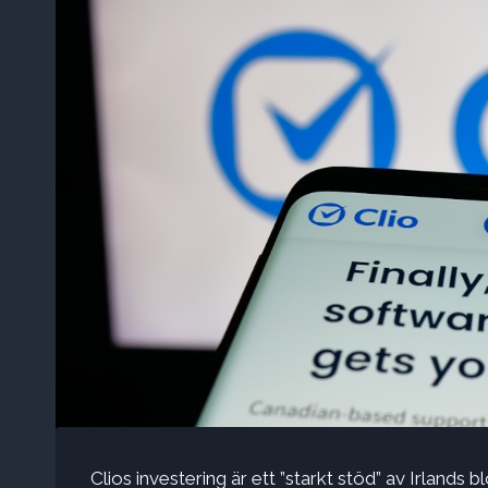
Clios investering är ett ”starkt stöd” av Irlands