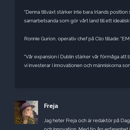
”Denna tillväxt stärker inte bara Irlands positio
samarbetsanda som gör vårt land till ett idealisk
Ronnie Gurion, operativ chef på Clio tillade: ”E
”Vår expansion i Dublin stärker vår förmåga at
vi investerar i innovationen och människorna som
Freja
Jag heter Freja och är redaktör på Dago
och innovation. Med tio års erfarenhet 