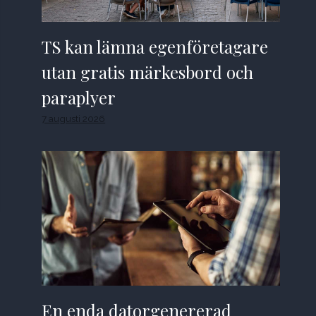
TS kan lämna egenföretagare
utan gratis märkesbord och
paraplyer
7 augusti 2026
En enda datorgenererad