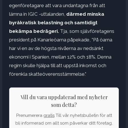
egenföretagare att vara undantagna från att
lämna in IGIC -uttalanden,
därmed minska
byråkratisk belastning och samtidigt
bekämpa bedrägeri.
Tja, som självföretagens
president på Kanarieöarna påpekade, ”På öarna
har vi en av de högsta nivåerna av nedsänkt
ekonomi i Spanien, mellan 12% och 18%. Denna
regim skulle hjälpa till att uppstå inkomst och
förenkla skatteöverensstämmelse.”
Vill du vara uppdaterad med nyheter
som detta?
Prenumerera
gratis
Till vår nyhetsbulletin för att
bli informerad om allt som påverkar ditt företag.