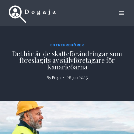
Skip
to
content
ENTREPRENÖRER
Det här är de skatteförändringar som
föreslagits av självföretagare för
Kanarieöarna
By
Freja
28 juli 2025