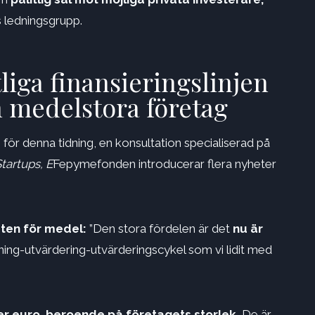
s ledningsgrupp.
liga finansieringslinjen
h medelstora företag
 för denna tidning, en konsultation specialiserad på
tartups, E
Fepymefonden introducerar flera nyheter
eten för medel:
”Den stora fördelen är det
nu är
ng-utvärdering-utvärderingscykel som vi lidit med
oner euro, beroende på företagets storlek.
De är