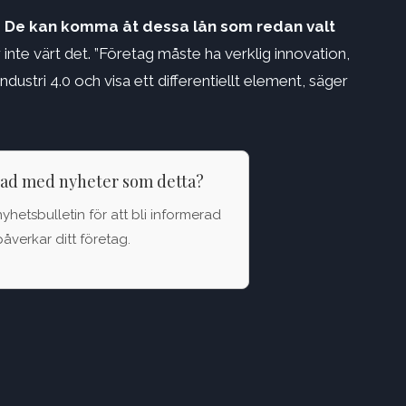
…
De kan komma åt dessa lån som redan valt
 inte värt det. ”Företag måste ha verklig innovation,
industri 4.0 och visa ett differentiellt element, säger
rad med nyheter som detta?
nyhetsbulletin för att bli informerad
åverkar ditt företag.