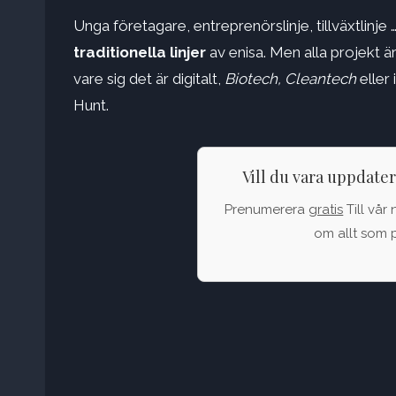
Unga företagare, entreprenörslinje, tillväxtlinje 
traditionella linjer
av enisa. Men alla projekt är
vare sig det är digitalt,
Biotech, Cleantech
eller 
Hunt.
Vill du vara uppdate
Prenumerera
gratis
Till vår 
om allt som p