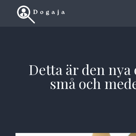
Skip
to
content
Detta är den nya 
små och medel