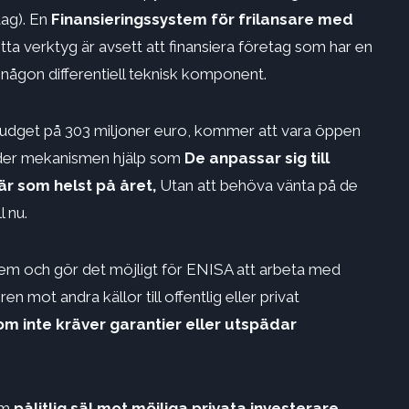
ag). En
Finansieringssystem för frilansare med
tta verktyg är avsett att finansiera företag som har en
 någon differentiell teknisk komponent.
budget på 303 miljoner euro, kommer att vara öppen
uder mekanismen hjälp som
De anpassar sig till
är som helst på året,
Utan att behöva vänta på de
l nu.
em och gör det möjligt för ENISA att arbeta med
en mot andra källor till offentlig eller privat
m inte kräver garantier eller utspädar
om
pålitlig säl mot möjliga privata investerare,