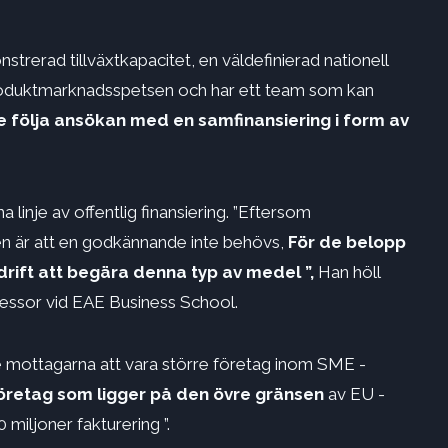
erad tillväxtkapacitet, en väldefinierad nationell
t produktmarknadsspetsen och har ett team som kan
 följa ansökan med en samfinansiering i form av
a linje av offentlig finansiering. ”Eftersom
len är att en godkännande inte behövs,
För de belopp
drift att begära denna typ av medel ”,
Han höll
fessor vid EAE Business School.
e mottagarna att vara större företag inom SME -
öretag som ligger på den övre gränsen
av EU -
 miljoner fakturering ”.