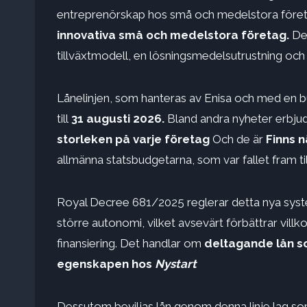
entreprenörskap hos små och medelstora föret
innovativa små och medelstora företag.
De
tillväxtmodell, en lösningsmedelsutrustning och
Lånelinjen, som hanteras av Enisa och med en 
till
31 augusti 2026.
Bland andra nyheter erbj
storleken på varje företag
Och de är
Finns n
allmänna statsbudgetarna, som var fallet fram til
Royal Decree 681/2025 reglerar detta nya syst
större autonomi, vilket avsevärt förbättrar villkor
finansiering. Det handlar om
deltagande lån so
egenskapen hos
Nystart
Dessutom beviljas lån genom denna linje lag s