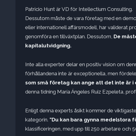
Patricio Hunt är VD för Intellectium Consulting.
Dessutom måste de vara företag med en demonstr
eller internationell affärsmodell, har validera
genomföra en tillväxtplan. Dessutom,
De måste
kapitalutvidgning.
Inte alla experter delar en positiv vision om denn
förhållandena inte är exceptionella, men förde
som små företag kan ange att det inte är i 
denna tidning María Ángeles Ruiz Ezpeleta, pro
Enligt denna experts åsikt kommer de viktigast
kategorin.
”Du kan bara gynna medelstora f
klassificeringen, med upp till 250 arbetare och 50