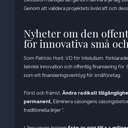
Genom att validera projektets livskraft och des
Nyheter om den offent
för innovativa små oc
Som Patricio Hunt, VD för Intelutium, förklarade
teknisk innovation och offentlig finansiering för
S
som ett finansieringsverktyg för småföretag.
Först och främst,
Ändra radikalt tillgängligh
permanent,
Eliminera säsongens säsongsbetoni
traditionella linjer ”.
Lånevanens belopp
Från 25 000 till 1,5 milj