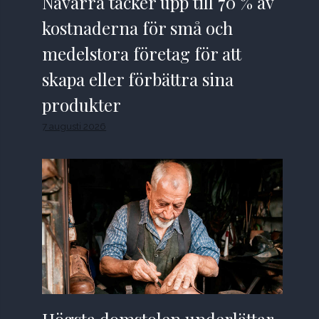
Navarra täcker upp till 70 % av
kostnaderna för små och
medelstora företag för att
skapa eller förbättra sina
produkter
7 augusti 2026
Högsta domstolen underlättar