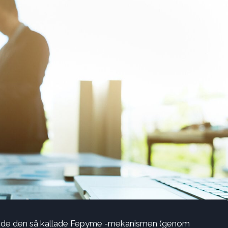
ände den så kallade Fepyme -mekanismen (genom