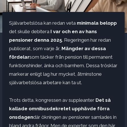
Självarbetslösa kan redan veta
minimala belopp
det skulle debitera
I var och en av hans
pensioner denna 2025
. Regeringen har redan
publicerat, som varje år,
Mängder av dessa
fördelar
som täcker från pension till permanent
funktionshinder, änka och barnhem. Dessa trösklar
markerar enligt lag hur mycket, åtminstone
självarbetslösa arbetare kan ta ut.
Trots detta, kongressen av suppleanter
Det så
kallade omnibusdekretet upphävde förra
onsdagen
där ökningen av pensioner samlades in
bland andra frågor. Men de experter som den här