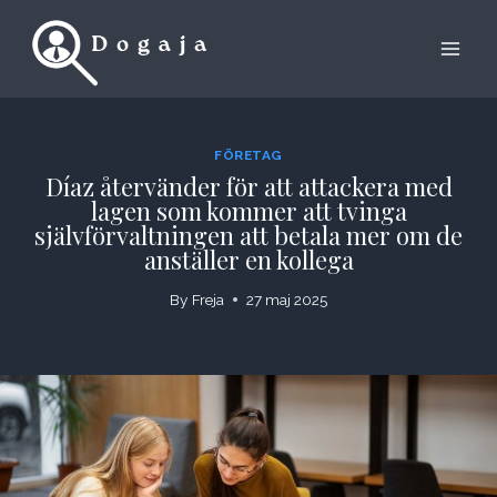
Skip
to
content
FÖRETAG
Díaz återvänder för att attackera med
lagen som kommer att tvinga
självförvaltningen att betala mer om de
anställer en kollega
By
Freja
27 maj 2025