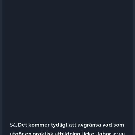
Så,
Det kommer tydligt att avgränsa vad som
utgör en praktisk utbildning i icke -labor
av en