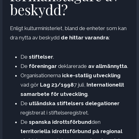
beskydd?
Enligt kulturministeriet, bland de enheter som kan
dra nytta av beskydd
de hittar varandra
:
De
stiftelser
.
De
föreningar
deklarerade
av allmännytta
.
Organisationerna
icke-statlig utveckling
vad gör
Lag 23/1998
7 juli,
Internationellt
samarbete för utveckling
.
De
utländska stiftelsers delegationer
registrerat i stiftelseregistret.
De
spanska idrottsförbund
den
territoriella idrottsförbund på regional