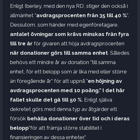
Enligt Iberley, med den nya RD, stiger den också i
allmänhet ”
avdragsprocenten från 35 till 40 %
”.
Dessutom, som händer med egenföretagare,
antalet övningar som krävs minskas från fyra
till tre år
för givaren att höja avdragsprocenten
när donationer görs till samma enhet
. Således
behövs ett mindre år av donation ”till samma
enhet, för ett belopp som är lika med eller större
än föregående år” för att uppnå ”
en höjning av
avdragsprocenten med 10 poäng.” I det här
fallet skulle det gå till 50 %
. Enligt själva
dekretet görs med denna typ av åtgärder ett
försök
behålla donationer över tid och i deras
belopp
”för att främja större stabilitet i
finansieringen av dessa enheter.”