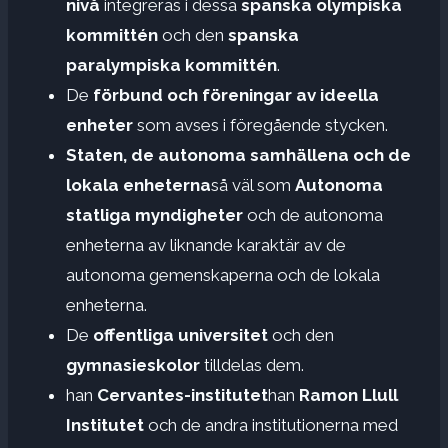
nivå
integreras i dessa
spanska olympiska
kommittén
och den
spanska
paralympiska kommittén
.
De
förbund och föreningar av ideella
enheter
som avses i föregående stycken.
Staten, de autonoma samhällena och de
lokala enheterna
så väl som
Autonoma
statliga myndigheter
och de autonoma
enheterna av liknande karaktär av de
autonoma gemenskaperna och de lokala
enheterna.
De
offentliga universitet
och den
gymnasieskolor
tilldelas dem.
han
Cervantes-institutet
han
Ramon Llull
Institutet
och de andra institutionerna med