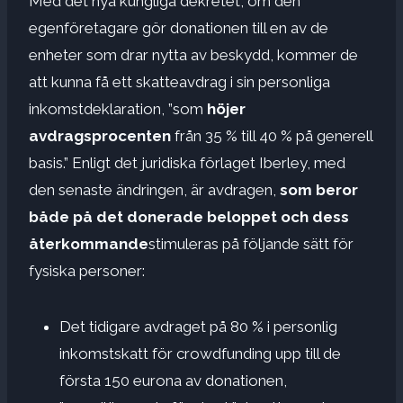
Med det nya kungliga dekretet, om den
egenföretagare gör donationen till en av de
enheter som drar nytta av beskydd, kommer de
att kunna få ett skatteavdrag i sin personliga
inkomstdeklaration, ”som
höjer
avdragsprocenten
från 35 % till 40 % på generell
basis.” Enligt det juridiska förlaget Iberley, med
den senaste ändringen, är avdragen,
som beror
både på det donerade beloppet och dess
återkommande
stimuleras på följande sätt för
fysiska personer:
Det tidigare avdraget på 80 % i personlig
inkomstskatt för crowdfunding upp till de
första 150 eurona av donationen,