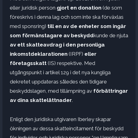
eller juridisk person
gjort en donation
(de som
föreskrivs i denna lag och som inte ska förväxlas
med sponsring)
till en av de enheter som ingår
som förmånstagare av beskydd
kunde de njuta
av ett skatteavdrag i den personliga
inkomstdeklarationen
(IRPF)
eller
företagsskatt
(IS) respektive. Med
utgångspunkt i artikel 129 i det nya kungliga
dekretet uppdateras således den tidigare
beskyddslagen, med tillämpning av
förbättringar
av dina skattelättnader
.
Enligt den juridiska utgivaren Iberley skapar
ökningen av dessa skatteincitament för beskydd
för individer och juridiska personer ”en lämplig ram