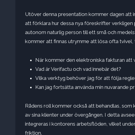
Utöver denna presentation kommer dagen att in
att förklara hur dessa nya föreskrifter verkligen
autonom naturlig person till ett små och medel
kommer att finnas utrymme att lösa ofta tvivel, t
När kommer den elektroniska fakturan att v
Vad är Verifactu och vad innebär det?
Vilka verktyg behöver jag för att följa regl
Kan jag fortsätta använda min nuvarande 
Rådens roll kommer också att behandlas, som k
av sina klienter under övergången. I detta avse
integreras i kontorens arbetsflöden, vilket underl
friktion.