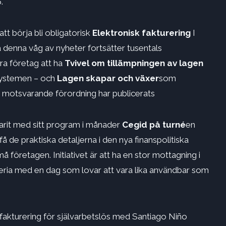
.
tt börja bli obligatorisk
Elektronisk fakturering
I
 denna våg av nyheter fortsätter tusentals
ra företag att ha
Tvivel om tillämpningen av lagen
systemen – och
Lagen skapar och växer
som
r motsvarande förordning har publicerats
varit med sitt program i månader
Cegid på turné
en
få de praktiska detaljerna i den nya finanspolitiska
 företagen. Initiativet är att ha en stor mottagning i
meria med en dag som lovar att vara lika användbar som
 fakturering för självarbetslös med Santiago Niño