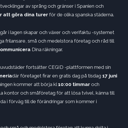
gsutvecklingar av språng och gränser i Spanien och
r att göra dina turer
för de olika spanska städerna.
går i lagen skapar och växer och verifaktu -systemet
a frilansare, små och medelstora företag och råd till
h kommunicera
Dina räkningar.
huvudstäder fortsätter CEGID -plattformen med sin
mería
där företaget firar en gratis dag på tisdag
17 juni
ingen kommer att börja kl
10:00 timmar
och
 kontor och småföretag för att lösa tvivel, känna till
eda i förväg till de förändringar som kommer i
ch små och medelstora företag att kunna delta i