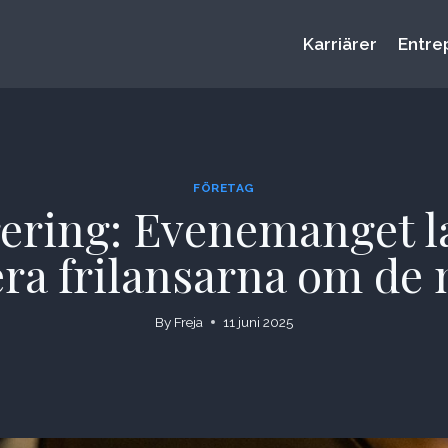
Karriärer
Entre
FÖRETAG
rering: Evenemanget la
era frilansarna om de 
By
Freja
11 juni 2025