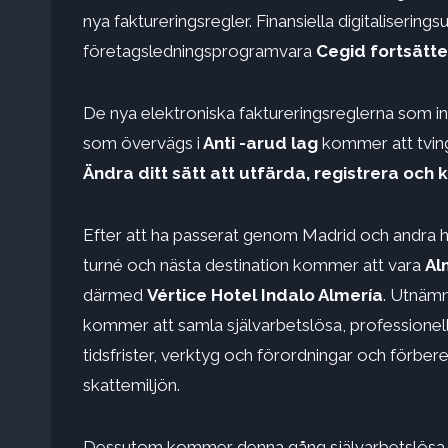
nya faktureringsregler. Finansiella digitaliserin
företagsledningsprogramvara
Cegid fortsätte
De nya elektroniska faktureringsreglerna som in
som övervägs i
Anti -arud lag
kommer att tving
Ändra ditt sätt att utfärda, registrera oc
Efter att ha passerat genom Madrid och andra 
turné och nästa destination kommer att vara
Al
därmed
Vértice Hotel Indalo Almería
. Utnämn
kommer att samla självarbetslösa, professionella
tidsfrister, verktyg och förordningar och förber
skattemiljön.
Dessutom kommer denna gång självarbetslösa o