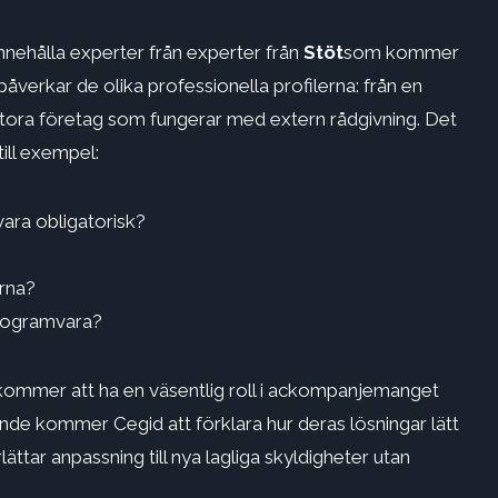
nehålla experter från experter från
Stöt
som kommer
 påverkar de olika professionella profilerna: från en
stora företag som fungerar med extern rådgivning. Det
ill exempel:
ara obligatorisk?
erna?
programvara?
ommer att ha en väsentlig roll i ackompanjemanget
ende kommer Cegid att förklara hur deras lösningar lätt
ättar anpassning till nya lagliga skyldigheter utan