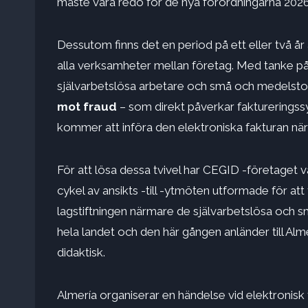
måste vara redo för de nya förordningarna 2026
Dessutom finns det en period på ett eller två år a
alla verksamheter mellan företag. Med tanke på
självarbetslösa arbetare och små och medelsto
mot fraud
– som direkt påverkar fakturerings
kommer att införa den elektroniska fakturan nä
För att lösa dessa tvivel har CEGID -företaget 
cykel av ansikts -till -ytmöten utformade för att 
lagstiftningen närmare de självarbetslösa och små
hela landet och den här gången anländer till Al
didaktisk.
Almería organiserar en händelse vid elektronisk