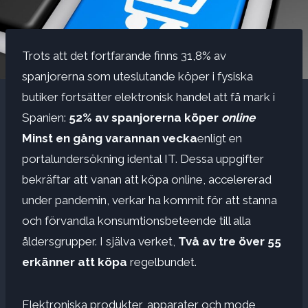
Trots att det fortfarande finns 31,8% av
spanjorerna som uteslutande köper i fysiska
butiker fortsätter elektronisk handel att få mark i
Spanien:
52% av spanjorerna köper
online
Minst en gång varannan vecka
enligt en
portalundersökning idental IT. Dessa uppgifter
bekräftar att vanan att köpa online, accelererad
under pandemin, verkar ha kommit för att stanna
och förvandla konsumtionsbeteende till alla
åldersgrupper. I själva verket,
Två av tre över 55
erkänner att köpa
regelbundet.
Elektroniska produkter, apparater och mode