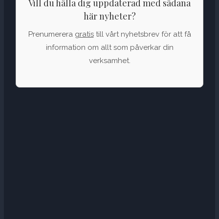
Vill du hålla dig uppdaterad med sådana
här nyheter?
Prenumerera
gratis
till vårt nyhetsbrev för att få
information om allt som påverkar din
verksamhet.