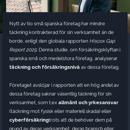
Nytt av tio små spanska företag har mindre
täckning kontrakterad för sin verksamhet än de
borde, enligt den globala rapporten
Hiscox Gap
Report 2025.
Denna studie, om försäkringsklyftan i
spanska små och medelstora företag, analyserar
täckning och försäkringsnivå
av dessa företag.
Företaget avslöjar i rapporten att en hög andel av
dessa företag saknar väsentlig täckning för sin
verksamhet, som t.ex
allmänt och yrkesansvar
(täckning mot fysisk eller materiell skada) eller
cyberförsäkring
trots att de behöver dem på
grund av deras verksamhet, deras bransch eller