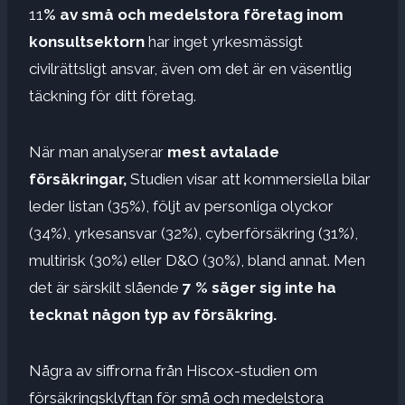
11
% av små och medelstora företag inom
konsultsektorn
har inget yrkesmässigt
civilrättsligt ansvar, även om det är en väsentlig
täckning för ditt företag.
När man analyserar
mest avtalade
försäkringar,
Studien visar att kommersiella bilar
leder listan (35%), följt av personliga olyckor
(34%), yrkesansvar (32%), cyberförsäkring (31%),
multirisk (30%) eller D&O (30%), bland annat. Men
det är särskilt slående
7 % säger sig inte ha
tecknat någon typ av försäkring.
Några av siffrorna från Hiscox-studien om
försäkringsklyftan för små och medelstora