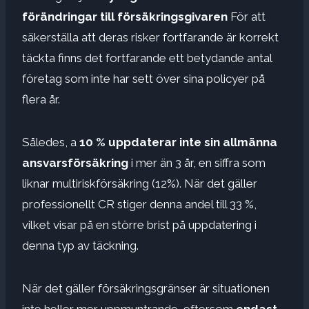
förändringar till försäkringsgivaren
För att
säkerställa att deras risker fortfarande är korrekt
täckta finns det fortfarande ett betydande antal
företag som inte har sett över sina policyer på
flera år.
Således, a
10 % uppdaterar inte sin allmänna
ansvarsförsäkring
i mer än 3 år, en siffra som
liknar multiriskförsäkring (12%). När det gäller
professionellt CR stiger denna andel till 33 %,
vilket visar på en större brist på uppdatering i
denna typ av täckning.
När det gäller försäkringsgränser är situationen
inte heller mer uppmuntrande, eftersom
endast