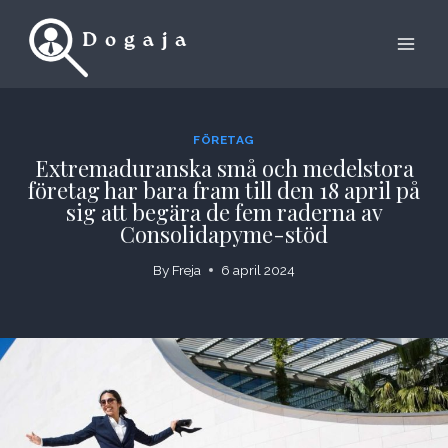
Skip
to
content
FÖRETAG
Extremaduranska små och medelstora
företag har bara fram till den 18 april på
sig att begära de fem raderna av
Consolidapyme-stöd
By
Freja
6 april 2024