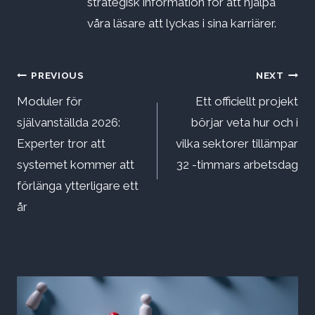
strategisk information för att hjälpa
våra läsare att lyckas i sina karriärer.
Inläggsnavigering
PREVIOUS
NEXT
Moduler för
Ett officiellt projekt
självanställda 2026:
börjar veta hur och i
Experter tror att
vilka sektorer tillämpar
systemet kommer att
32 -timmars arbetsdag
förlänga ytterligare ett
år