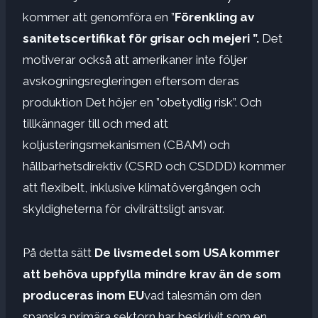
kommer att genomföra en ”
Förenkling av
sanitetscertifikat för grisar och mejeri ”.
Det
motiverar också att amerikaner inte följer
avskogningsregleringen eftersom deras
produktion
Det höjer en ”obetydlig risk”. Och
tillkännager till och med att
koljusteringsmekanismen (CBAM) och
hållbarhetsdirektiv (CSRD och CSDDD) kommer
att flexibelt, inklusive klimatövergången och
skyldigheterna för civilrättsligt ansvar.
På detta sätt
De livsmedel som USA kommer
att behöva uppfylla mindre krav än de som
produceras inom EU
vad talesmän om den
spanska primära sektorn har beskrivit som en