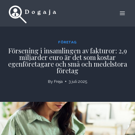
Skip
to
content
FÖRETAG
Försening i insamlingen av fakturor: 2,9
miljarder euro är det som kostar
egenföretagare och små och medelstora
företag
By
Freja
3 juli 2025