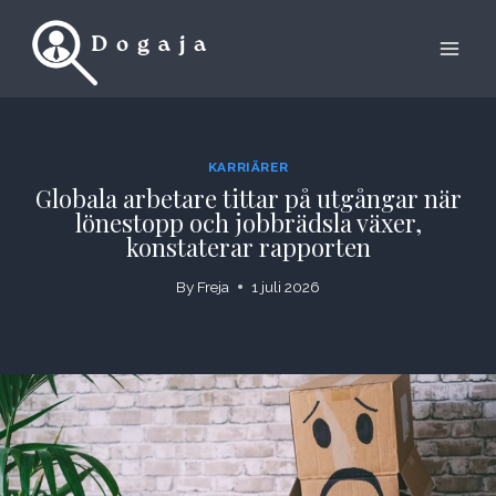
Skip
to
content
KARRIÄRER
Globala arbetare tittar på utgångar när
lönestopp och jobbrädsla växer,
konstaterar rapporten
By
Freja
1 juli 2026