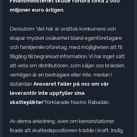
Finansministeriet skulle förlora cirka 2 000
miljoner euro årligen
.
Dessutom ”det här är orättvis konkurrens och
skapar mycket osäkerhet bland egenföretagare
och familjemikroföretag, med möjligheten att få
tillgång till begränsad information. Vi har inget sätt
att veta om distributören, som säljer oss bränslet,
verkligen är en bedragare eller inte, medan i
slutändan
Ansvaret faller på oss om vår
leverantör inte uppfyller sina
skatteplikter
”förklarade Nacho Rabadán.
Av denna anledning, även om bensinstationer
firade att skattedepositionen trädde i kraft, insåg