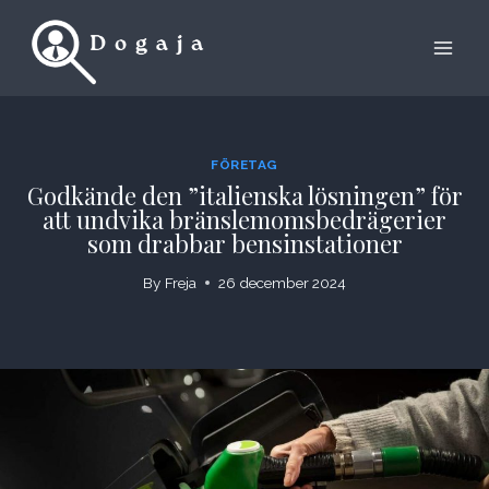
Skip
to
content
FÖRETAG
Godkände den ”italienska lösningen” för
att undvika bränslemomsbedrägerier
som drabbar bensinstationer
By
Freja
26 december 2024