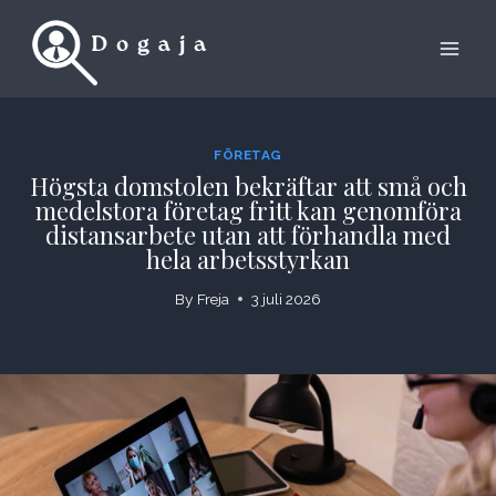
Skip
to
content
FÖRETAG
Högsta domstolen bekräftar att små och
medelstora företag fritt kan genomföra
distansarbete utan att förhandla med
hela arbetsstyrkan
By
Freja
3 juli 2026