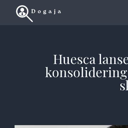
Skip
to
content
Huesca lanse
konsolidering
s