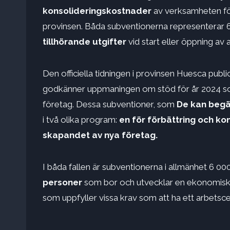
konsolideringskostnader
av verksamheten fö
provinsen. Båda subventionerna representerar 6 
tillhörande utgifter
vid start eller öppning av 
Den officiella tidningen i provinsen Huesca pu
godkänner uppmaningen om stöd för år 2024 som 
företag. Dessa subventioner, som
De kan begära
i två olika program:
en för förbättring och ko
skapandet av nya företag.
I båda fallen är subventionerna i allmänhet 6 0
personer
som bor och utvecklar en ekonomisk
som uppfyller vissa krav som att ha ett arbetsc