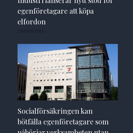
Industri lanserar nytt stöd för
egenföretagare att köpa
elfordon
7 augusti 2026
Socialförsäkringen kan
bötfälla egenföretagare som
påbörjar verksamheten utan