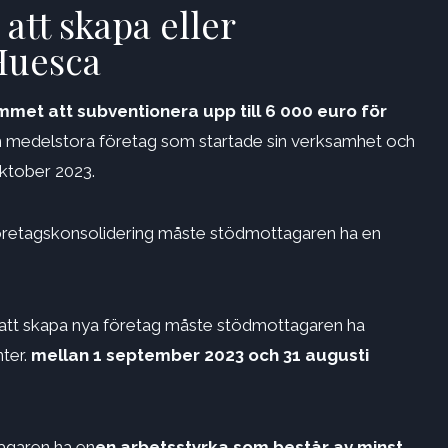
att skapa eller
 Huesca
et att subventionera upp till 6 000 euro för
h medelstora företag som startade sin verksamhet och
ktober 2023.
för företagskonsolidering måste stödmottagaren ha en
 för att skapa nya företag måste stödmottagaren ha
ter.
mellan 1 september 2023 och 31 augusti
tagaren ha en
en arbetsstyrka som består av minst