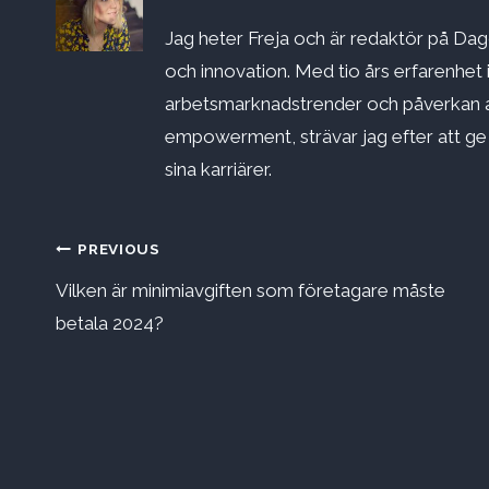
Jag heter Freja och är redaktör på Dago
och innovation. Med tio års erfarenhet 
arbetsmarknadstrender och påverkan a
empowerment, strävar jag efter att ge st
sina karriärer.
Inläggsnavigering
PREVIOUS
Vilken är minimiavgiften som företagare måste
betala 2024?