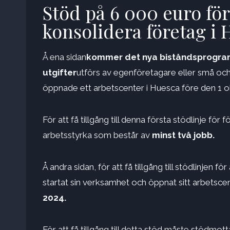
Stöd på 6 000 euro för 
konsolidera företag i
Å ena sidan
kommer det nya biståndsprogramm
utgifter
utförs av egenföretagare eller små oc
öppnade ett arbetscenter i Huesca före den 1 o
För att få tillgång till denna första stödlinje 
arbetsstyrka som består av
minst två jobb.
Å andra sidan, för att få tillgång till stödlinjen
startat sin verksamhet och öppnat sitt arbetscen
2024.
För att få tillgång till detta stöd måste stödmot