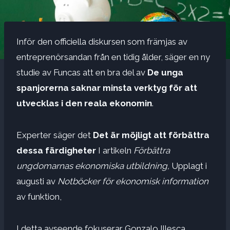
Inför den officiella diskursen som främjas av
entreprenörsandan från en tidig ålder, säger en ny
studie av Funcas att en bra del av
De unga
spanjorerna saknar minsta verktyg för att
utvecklas i den reala ekonomin
.
Experter säger det
Det är möjligt att förbättra
dessa färdigheter
I artikeln
Förbättra
ungdomarnas ekonomiska utbildning,
Upplagt i
augusti av
Notböcker för ekonomisk information
av funktion,
I detta avseende fokuserar Gonzalo Illesca,