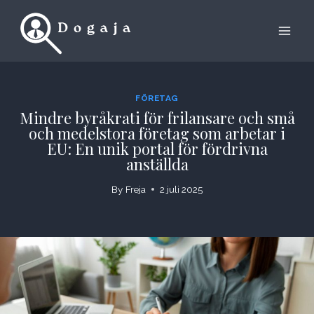
Skip
to
content
FÖRETAG
Mindre byråkrati för frilansare och små
och medelstora företag som arbetar i
EU: En unik portal för fördrivna
anställda
By
Freja
2 juli 2025