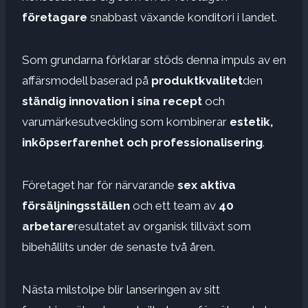
företagare
snabbast växande konditori i landet.
Som grundarna förklarar stöds denna impuls av en
affärsmodell baserad på
produktkvalitet
den
ständig innovation i sina recept
och
varumärkesutveckling som kombinerar
estetik,
inköpserfarenhet och professionalisering
.
Företaget har för närvarande
sex aktiva
försäljningsställen
och ett team av
40
arbetare
resultatet av organisk tillväxt som
bibehållits under de senaste två åren.
Nästa milstolpe blir lanseringen av sitt