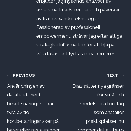
erbjuder jag ingående analyser av
arbetsmarknadstrender och påverkan
av framväxande teknologier.
Passionerad av professionell
empowerment, strävar jag efter att ge
strategisk information för att hjälpa
våra läsare att lyckas i sina karriärer.
Inläggsnavigering
PREVIOUS
NEXT
Användningen av
Díaz sätter nya gränser
datatelefoner i
för små och
besöksnäringen ökar:
medelstora företag
fyra av tio
som anställer
kortbetalningar sker på
praktikplatser: nu
barer eller restauranger
kommer det att bero