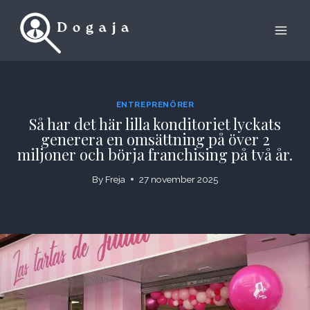
Skip
to
content
ENTREPRENÖRER
Så har det här lilla konditoriet lyckats
generera en omsättning på över 2
miljoner och börja franchising på två år.
By
Freja
27 november 2025