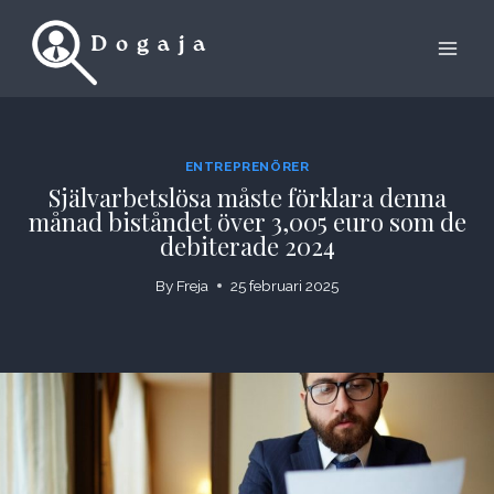
Skip
to
content
ENTREPRENÖRER
Självarbetslösa måste förklara denna
månad biståndet över 3,005 euro som de
debiterade 2024
By
Freja
25 februari 2025