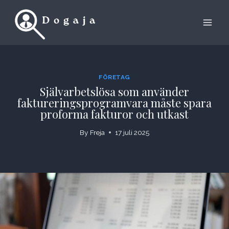
Skip
to
content
FÖRETAG
Självarbetslösa som använder
faktureringsprogramvara måste spara
proforma fakturor och utkast
By
Freja
17 juli 2025