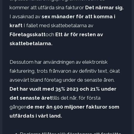
kommer att utfärda sina fakturor
Det närmar sig.
I avsaknad av
sex månader för att komma i
kraft
I fallet med skattebetalarna av
Företagsskatt
och
Ett år för resten av
skattebetalarna.
Dessutom har användningen av elektronisk
fakturering, trots frånvaron av definitiv text, ökat
avsevärt bland företag under de senaste åren.
Det har vuxit med 35% 2023 och 21% under
det senaste året
tills det når, för första
gången
de mer än 500 miljoner fakturor som
utfärdats i vårt land.