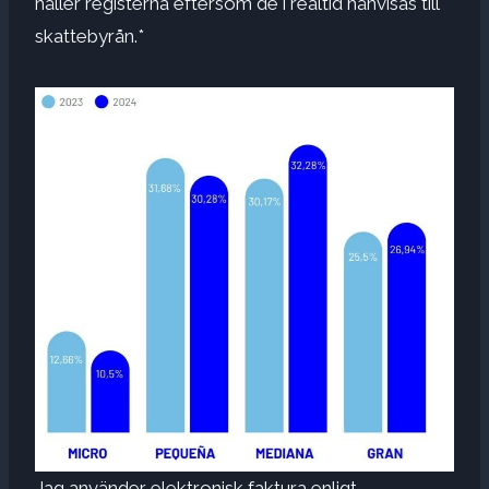
håller registerna eftersom de i realtid hänvisas till
skattebyrån.*
Jag använder elektronisk faktura enligt