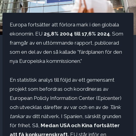
Europa fortsätter att förlora mark i den globala
ekonomin. EU
25,8% 2004 till 17,6% 2024
. Som
framgår av en uttömmande rapport, publicerad
som en del av den så kallade ”färdplanen för den
nya Europeiska kommissionen.”
En statistisk analys till följd av ett gemensamt
projekt som befordras och koordineras av
European Policly Information Center (Epicenter)
och utvecklas därefter av var och en av de
Tänk
tankar
av ditt nätverk. I Spanien, särskilt grunden
för frihet. Så,
Medan USA och Kina fortsätter
att få konkurrenskraft,
EU står inför en