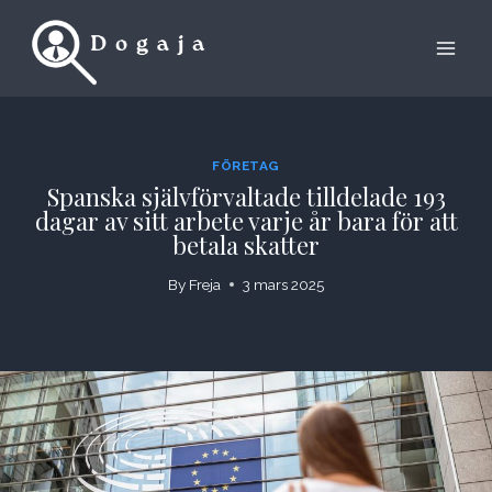
Skip
to
content
FÖRETAG
Spanska självförvaltade tilldelade 193
dagar av sitt arbete varje år bara för att
betala skatter
By
Freja
3 mars 2025