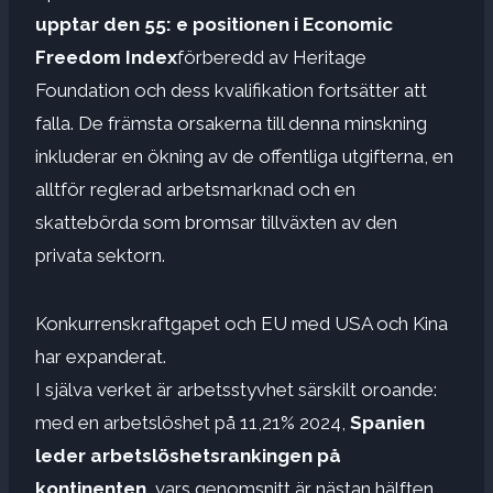
upptar den 55: e positionen i Economic
Freedom Index
förberedd av Heritage
Foundation och dess kvalifikation fortsätter att
falla. De främsta orsakerna till denna minskning
inkluderar en ökning av de offentliga utgifterna, en
alltför reglerad arbetsmarknad och en
skattebörda som bromsar tillväxten av den
privata sektorn.
Konkurrenskraftgapet och EU med USA och Kina
har expanderat.
I själva verket är arbetsstyvhet särskilt oroande:
med en arbetslöshet på 11,21% 2024,
Spanien
leder arbetslöshetsrankingen på
kontinenten,
vars genomsnitt är nästan hälften