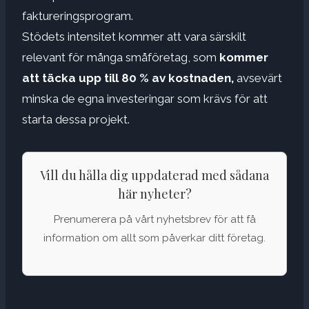
faktureringsprogram.
Stödets intensitet kommer att vara särskilt
relevant för många småföretag, som
kommer
att täcka upp till 80 % av kostnaden,
avsevärt
minska de egna investeringar som krävs för att
starta dessa projekt.
Vill du hålla dig uppdaterad med sådana
här nyheter?
Prenumerera på vårt nyhetsbrev för att få
information om allt som påverkar ditt företag.