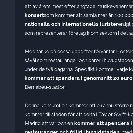
ett av årets mest efterlängtade musikevenema
konsert
som kommer att samla mer än 100 000 
nationella och internationella turister
enligt
som representerar företag inom sektorn i det 
Med tanke på dessa uppgifter förväntar Hosteler
såväl som restauranger och barer i huvudstade
under de två dagarna. Specifikt kommer varje ko
kommer att spendera i genomsnitt 20 euro 
Bernabéu-stadion.
Denna konsumtion kommer att bli ännu större när 
kommer till staden för att delta i Taylor Swift
Madrid att var och en
kommer att spendera i 
restauranger och fritid i huvudstaden
, med