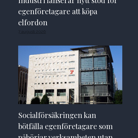
Industri lanserar nytt stöd för
egenföretagare att köpa
elfordon
7 augusti 2026
Socialförsäkringen kan
bötfälla egenföretagare som
påbörjar verksamheten utan