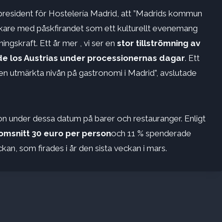
 president för Hostelería Madrid, att ”Madrids kommun
esökare med påskfirandet som ett kulturellt evenemang
ngskraft. Ett år mer , vi ser en
stor tillströmning av
 de los Austrias under processionernas dagar
. Ett
den utmärkta nivån på gastronomi i Madrid”, avslutade
 under dessa datum på barer och restauranger. Enligt
omsnitt 30 euro per person
och 11 % spenderade
kan, som firades i år den sista veckan i mars.