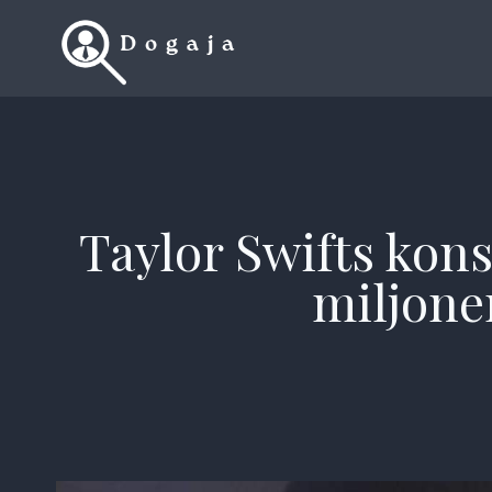
Skip
to
content
Taylor Swifts kon
miljone