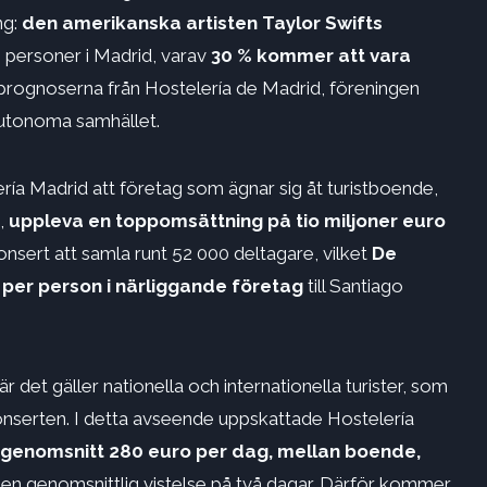
ng:
den amerikanska artisten Taylor Swifts
personer i Madrid, varav
30 % kommer att vara
 prognoserna från Hostelería de Madrid, föreningen
autonoma samhället.
ía Madrid att företag som ägnar sig åt turistboende,
n,
uppleva en toppomsättning på tio miljoner euro
nsert att samla runt 52 000 deltagare, vilket
De
per person i närliggande företag
till Santiago
det gäller nationella och internationella turister, som
-konserten. I detta avseende uppskattade Hostelería
genomsnitt 280 euro per dag, mellan boende,
 en genomsnittlig vistelse på två dagar. Därför kommer