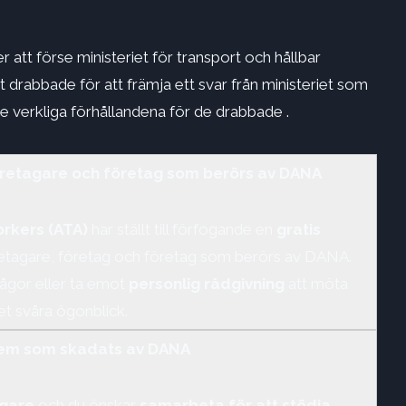
att förse ministeriet för transport och hållbar
 drabbade för att främja ett svar från ministeriet som
e verkliga förhållandena för de drabbade .
öretagare och företag som berörs av DANA
rkers (ATA)
har ställt till förfogande en
gratis
etagare, företag och företag som berörs av DANA.
rågor eller ta emot
personlig rådgivning
att möta
t svåra ögonblick.
em som skadats av DANA
agare
och du önskar
samarbeta för att stödja