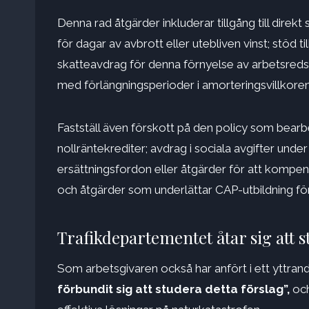
Denna rad åtgärder inkluderar tillgång till direkt
för dagar av avbrott eller utebliven vinst; stöd t
skatteavdrag för denna förnyelse av arbetsredska
med förlängningsperioder i amorteringsvillkoren
Fastställ även förskott på den policy som bear
nollräntekrediter; avdrag i sociala avgifter unde
ersättningsfordon eller åtgärder för att kompen
och åtgärder som underlättar CAP-utbildning f
Trafikdepartementet åtar sig att 
Som arbetsgivaren också har anfört i ett yttran
förbundit sig att studera detta förslag”,
och