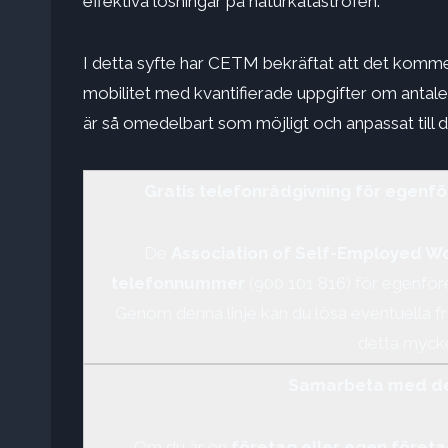
effektiva lösningar på naturkatastrofen.
I detta syfte har CETM bekräftat att det kommer 
mobilitet med kvantifierade uppgifter om antalet
är så omedelbart som möjligt och anpassat till d
Gratis telefonrådgivning för egenf
De
Association of Self-Employed Wo
telefonnummer
(900 101 816) för egenför
Genom denna linje kan du lösa eventuella f
detta mycke
Samarbeta med d
Om du är en
företag eller egen föret