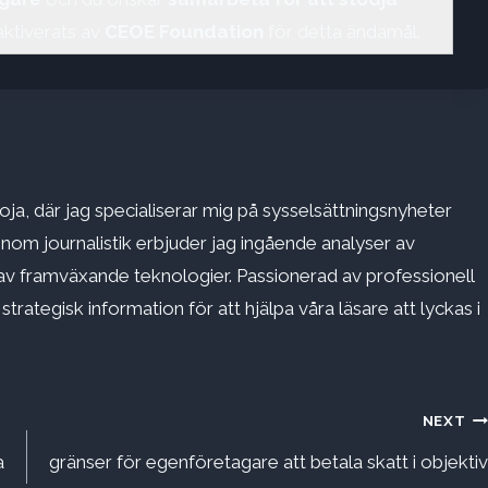
aktiverats av
CEOE Foundation
för detta ändamål.
ja, där jag specialiserar mig på sysselsättningsnyheter
inom journalistik erbjuder jag ingående analyser av
v framväxande teknologier. Passionerad av professionell
rategisk information för att hjälpa våra läsare att lyckas i
NEXT
a
gränser för egenföretagare att betala skatt i objektiv