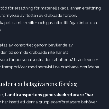
 stöd för ersättning för materiell skada; annan ersättning
ill förnyelse av flottan av drabbade fordon.
pet; samt krediter och garantier till låga räntor och
.
betas av konsortiet genom beviljande av
r den tid som de drabbade inte har ett
sera för personalkostnader; rabatter på bränslepriser
ör transportörer med hemvist i de drabbade områdena.
studera arbetsgivarens förslag
de,
Landtransportens generalsekreterare ”har
 har insett att denna grupp egenföretagare behöver