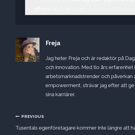
offren
kan du göra det via bankkontot som 
Freja
Jag heter Freja och är redaktör på Dago
och innovation. Med tio års erfarenhet 
arbetsmarknadstrender och påverkan a
empowerment, strävar jag efter att ge st
sina karriärer.
Inläggsnavigering
PREVIOUS
Tusentals egenföretagare kommer inte längre att h