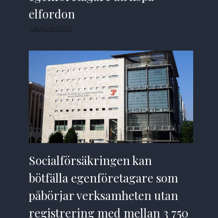
elfordon
7 augusti 2026
Socialförsäkringen kan
bötfälla egenföretagare som
påbörjar verksamheten utan
registrering med mellan 3 750