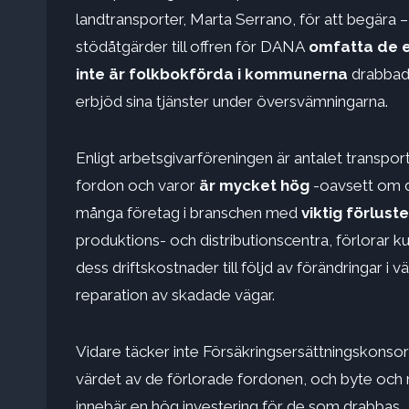
landtransporter, Marta Serrano, för att begära –
stödåtgärder till offren för DANA
omfatta de e
inte är folkbokförda i kommunerna
drabbade
erbjöd sina tjänster under översvämningarna.
Enligt arbetsgivarföreningen är antalet transport
fordon och varor
är mycket hög
-oavsett om de
många företag i branschen med
viktig
förlust
produktions- och distributionscentra, förlorar k
dess driftskostnader till följd av förändringar i 
reparation av skadade vägar.
Vidare täcker inte Försäkringsersättningskonsortie
värdet av de förlorade fordonen, och byte och 
innebär en hög investering för de som drabbas.