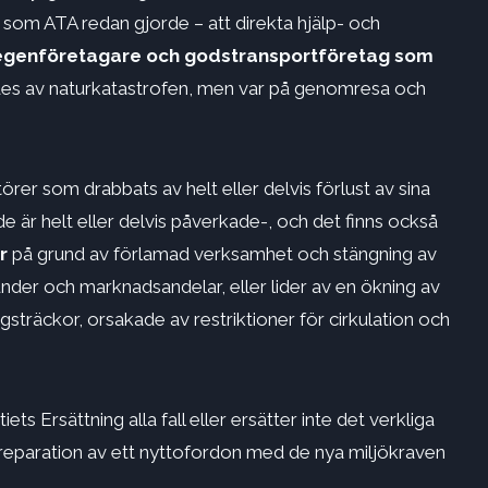
 som ATA redan gjorde – att direkta hjälp- och
genföretagare och godstransportföretag som
s av naturkatastrofen, men var på genomresa och
örer som drabbats av helt eller delvis förlust av sina
 är helt eller delvis påverkade-, och det finns också
er
på grund av förlamad verksamhet och stängning av
under och marknadsandelar, eller lider av en ökning av
vägsträckor, orsakade av restriktioner för cirkulation och
ts Ersättning alla fall eller ersätter inte det verkliga
reparation av ett nyttofordon med de nya miljökraven