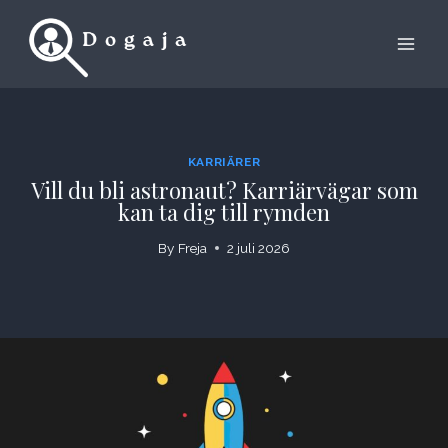
Skip
to
content
KARRIÄRER
Vill du bli astronaut? Karriärvägar som
kan ta dig till rymden
By
Freja
2 juli 2026