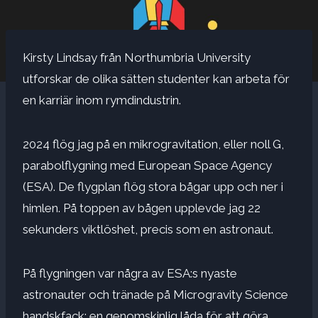
Kirsty Lindsay från Northumbria University
utforskar de olika sätten studenter kan arbeta för
en karriär inom rymdindustrin.
2024 flög jag på en mikrogravitation, eller noll G,
parabolflygning med European Space Agency
(ESA). De
flygplan flög stora bågar
upp och ner i
himlen. På toppen av bågen upplevde jag 22
sekunders viktlöshet, precis som en astronaut.
På flygningen var några av ESA:s nyaste
astronauter och tränade på
Microgravity Science
handskfack
: en genomskinlig låda för att göra