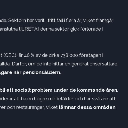
 Sektorn har varit i fritt fall i flera år, vilket framgår
slutna till RETA i denna sektor gick förlorade i
 (CEC), är 46 % av de cirka 738 000 företagen i
lda. Därför, om de inte hittar en generationsersättare,
agare når pensionsåldern
.
bli ett socialt problem under de kommande åren
.
nderar att ha en högre medelålder och har svårare att
rer och restauranger, vilket
lämnar dessa områden