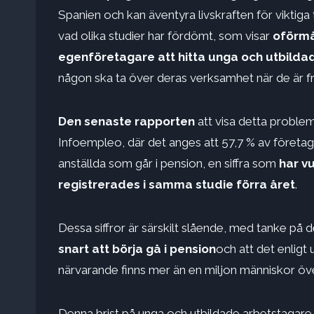
Spanien och kan äventyra livskraften för viktiga
vad olika studier har fördömt, som visar
oförmå
egenföretagare att hitta unga och utbilda
någon ska ta över deras verksamhet när de är f
Den senaste rapporten
att visa detta proble
Infoempleo, där det anges att 57,7 % av företa
anställda som går i pension, en siffra som
har v
registrerades i samma studie förra året
.
Dessa siffror är särskilt slående, med tanke på 
snart att börja gå i pension
och att det enligt
närvarande finns mer än en miljon människor öve
Denna brist på unga och utbildade arbetstagare 