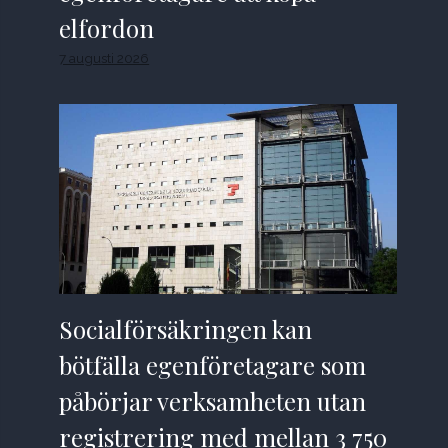
elfordon
7 augusti 2026
Socialförsäkringen kan
bötfälla egenföretagare som
påbörjar verksamheten utan
registrering med mellan 3 750