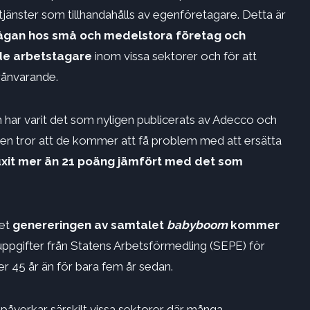
 tjänster som tillhandahålls av egenföretagare. Detta är
gan hos små och medelstora företag och
de arbetstagare
inom vissa sektorer och för att
rånvarande.
m har varit det som nyligen publicerats av Adecco och
gen tror att de kommer att få problem med att ersätta
uxit mer än 21 poäng jämfört med det som
det
genereringen av samtalet
babyboom
kommer
 uppgifter från Statens Arbetsförmedling (SEPE) för
r 45 år än för bara fem år sedan.
påverkar särskilt vissa sektorer där många