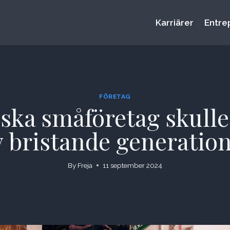
Karriärer
Entre
FÖRETAG
nska småföretag skull
 bristande generatio
By
Freja
11 september 2024