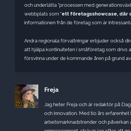
och underlätta ”processen med generationsväxlin
webbplats som ”
ett företagsshowcase, där du
informationen från de företag som är intressanta 
Andra regionala förvaltningar erbjuder också dire
att hjälpa kontinuiteten i småföretag som drivs
försvinna under de kommande åren på grund av b
Freja
Jag heter Freja och är redaktör på Dago
och innovation. Med tio års erfarenhet 
arbetsmarknadstrender och påverkan a
empowerment, strävar jag efter att ge st