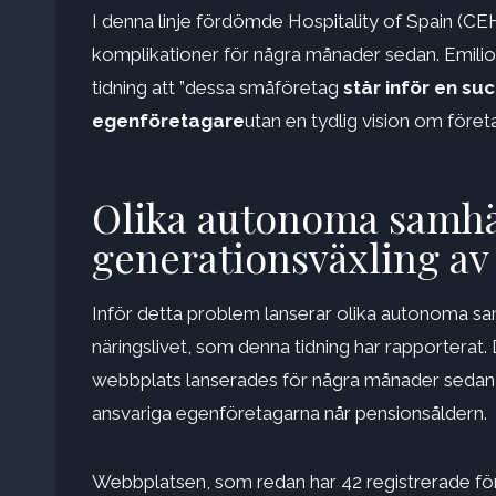
I denna linje fördömde Hospitality of Spain (CE
komplikationer för några månader sedan. Emilio
tidning att ”dessa småföretag
står inför en s
egenföretagare
utan en tydlig vision om föret
Olika autonoma samhäl
generationsväxling av
Inför detta problem lanserar olika autonoma sam
näringslivet, som denna tidning har rapporterat. 
webbplats lanserades för några månader sedan f
ansvariga egenföretagarna når pensionsåldern.
Webbplatsen, som redan har 42 registrerade för