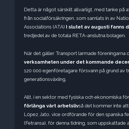
Detta är något särskilt allvarligt, med tanke på 
från socialförsäkringen, som samlats in av Nat
Associations (ATA)
I slutet av augusti fanns 
tredjedel av de totala RETA-anslutna bolagen.
När det gäller Transport larmade föreningarna 
verksamheten under det kommande decen
120 000 egenföretagare försvann på grund av t
generationsväxling.
Allt, i en sektor med fysiska och ekonomiska fö
förlänga vårt arbetsliv
så det kommer inte att
López Jato, vice ordförande för den spanska f
(Fetransa), för denna tidning, som uppskattade 