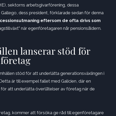
HE), sektorns arbetsgivarförening, dessa
 Gallego, dess president, förklarade sedan för denna
uccessionsutmaning eftersom de ofta drivs som
agstillväxt” när egenföretagaren når pensionsåldern.
len lanserar stöd för
 företag
hällen stöd för att underlätta generationsväxlingen i
Detta är till exempel fallet med Galicien, där en
ör att underlätta överlåtelser av företag när de
etag, kommer att försöka ge råd till egenföretagare