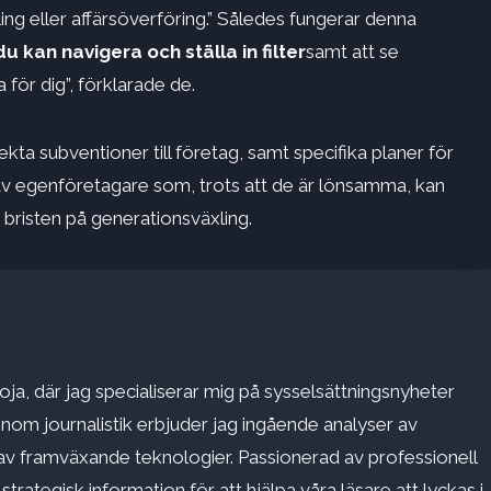
g eller affärsöverföring.” Således fungerar denna
 kan navigera och ställa in filter
samt att se
för dig”, förklarade de.
kta subventioner till företag, samt specifika planer för
 av egenföretagare som, trots att de är lönsamma, kan
risten på generationsväxling.
ja, där jag specialiserar mig på sysselsättningsnyheter
inom journalistik erbjuder jag ingående analyser av
v framväxande teknologier. Passionerad av professionell
rategisk information för att hjälpa våra läsare att lyckas i