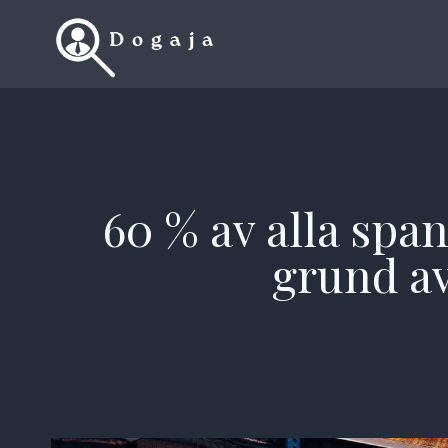
Skip
to
content
60 % av alla spa
grund av