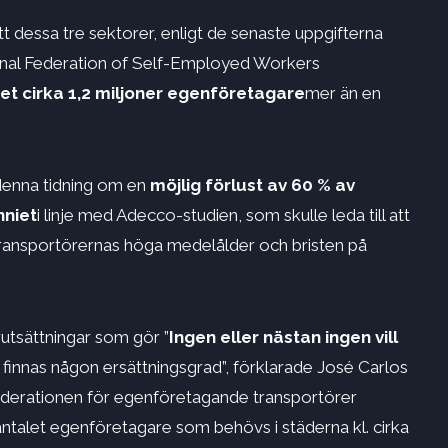
att dessa tre sektorer, enligt de senaste uppgifterna
ional Federation of Self-Employed Workers
det cirka 1,2 miljoner egenföretagare
mer än en
denna tidning om en
möjlig förlust av 60 % av
niet
i linje med Adecco-studien, som skulle leda till att
ransportörernas höga medelålder och bristen på
rutsättningar som gör ”
Ingen eller nästan ingen vill
 finnas någon ersättningsgrad”, förklarade José Carlos
ederationen för egenföretagande transportörer
antalet egenföretagare som behövs i städerna kl. cirka