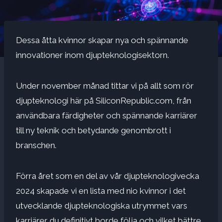
Dessa åtta kvinnor skapar nya och spännande
innovationer inom djupteknologisektorn.
Under november månad tittar vi på allt som rör
djupteknologi här på SiliconRepublic.com, från
användbara färdigheter och spännande karriärer
till ny teknik och betydande genombrott i
branschen.
Förra året som en del av vår djupteknologivecka
2024 skapade vi en lista med nio kvinnor i det
utvecklande djupteknologiska utrymmet vars
karriärer du definitivt borde följa och vilket bättre