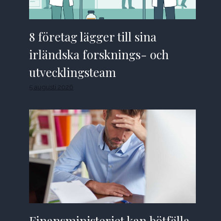
8 företag lägger till sina
irländska forsknings- och
utvecklingsteam
5 augusti 2026
Finansministeriet kan bötfälla