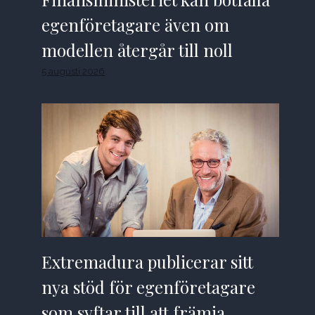
egenföretagare även om
modellen återgår till noll
5 augusti 2026
Extremadura publicerar sitt
nya stöd för egenföretagare
som syftar till att främja