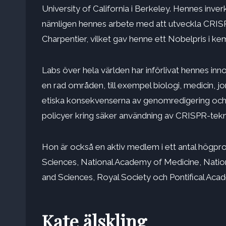
University of California i Berkeley. Hennes inv
nämligen hennes arbete med att utveckla
CRIS
Charpentier, vilket gav henne ett Nobelpris i kem
Labs över hela världen har införlivat hennes inn
en rad områden, till exempel biologi, medicin, 
etiska konsekvenserna av genomredigering och 
policyer kring säker användning av CRISPR-tekn
Hon är också en aktiv medlem i ett antal högpr
Sciences, National Academy of Medicine, Natio
and Sciences, Royal Society och Pontifical Aca
Kate älskling