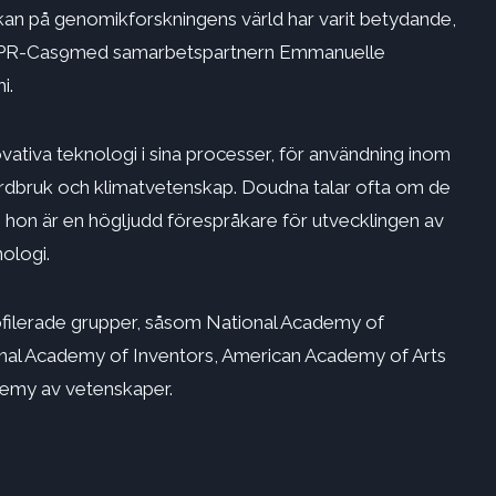
erkan på genomikforskningens värld har varit betydande,
PR-Cas9
med samarbetspartnern Emmanuelle
i.
ovativa teknologi i sina processer, för användning inom
jordbruk och klimatvetenskap. Doudna talar ofta om de
hon är en högljudd förespråkare för utvecklingen av
ologi.
ofilerade grupper, såsom National Academy of
nal Academy of Inventors, American Academy of Arts
demy av vetenskaper.