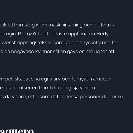
ik till framsteg inom maskininlärning och bioteknik,
knologin. På 1940-talet befäste uppfinnaren Hedy
frekvenshoppningsteknik, som lade en nyckelgrund för
id då begåvade kvinnor sällan gavs en möjlighet att
empel, skapat sina egna arv och förnyat framtiden,
m du förutser en framtid för dig själv inom
läs då vidare, eftersom det är dessa personer du bör se
raquero