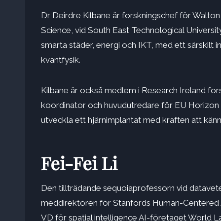
Dr Deirdre Kilbane är forskningschef för Walto
Science, vid South East Technological Universit
smarta städer, energi och IKT, med ett särskilt int
kvantfysik.
Kilbane är också medlem i Research Ireland fo
koordinator och huvudutredare för EU Horizon 
utveckla ett hjärnimplantat med kraften att känna
Fei-Fei Li
Den tillträdande sequoiaprofessorn vid datavet
meddirektören för Stanfords Human-Centered AI
VD för spatial intelligence AI-företaget World 