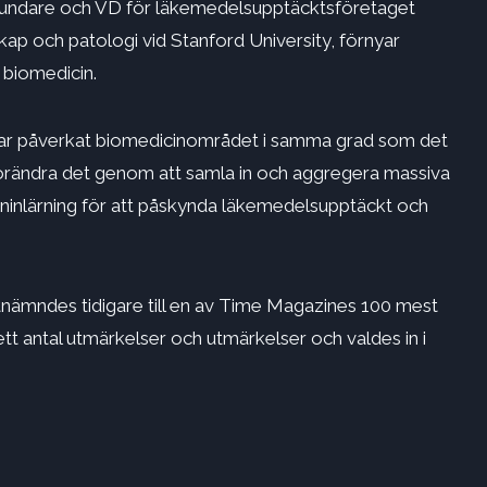
rundare och VD för läkemedelsupptäcktsföretaget
kap och patologi vid Stanford University, förnyar
 biomedicin.
te har påverkat biomedicinområdet i samma grad som det
 förändra det genom att samla in och aggregera massiva
ninlärning för att påskynda läkemedelsupptäckt och
utnämndes tidigare till en av Time Magazines 100 mest
ett antal utmärkelser och utmärkelser och valdes in i