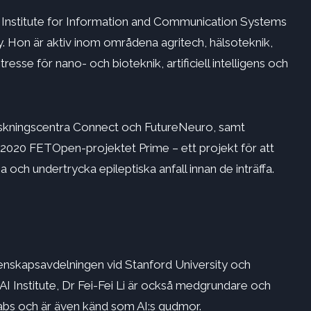
n Institute for Information and Communication Systems
y. Hon är aktiv inom områdena agritech, hälsoteknik,
resse för nano- och bioteknik, artificiell intelligens och
rskningscentra Connect och FutureNeuro, samt
2020 FETOpen-projektet Prime – ett projekt för att
 och undertrycka epileptiska anfall innan de inträffa.
enskapsavdelningen vid Stanford University och
 Institute, Dr Fei-Fei Li är också medgrundare och
Labs och är även känd som AI:s gudmor.