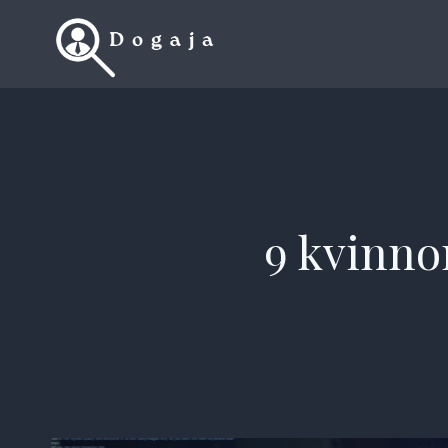
Skip
to
content
9 kvinno