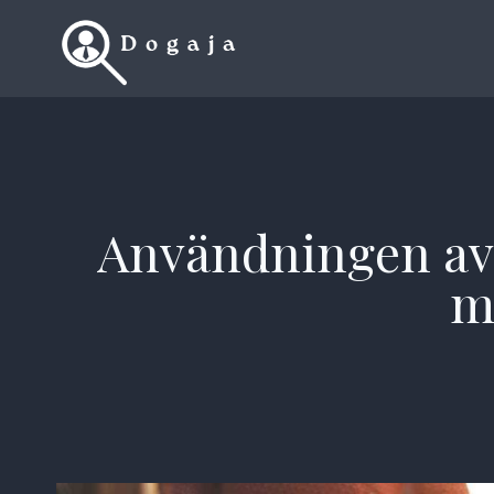
Skip
to
content
Användningen av e
m