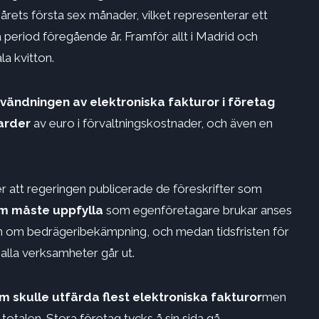
rets första sex månader, vilket representerar ett
eriod föregående år. Framför allt i Madrid och
la kvitton.
vändningen av elektroniska fakturor i företag
jarder
av euro i förvaltningskostnader, och även en
er att regeringen publicerade de föreskrifter som
am måste uppfylla
som egenföretagare brukar anses
agen om bedrägeribekämpning, och medan tidsfristen för
 alla verksamheter går ut.
m skulle utfärda flest elektroniska fakturor
men
 totalen. Stora företag tycks å sin sida gå