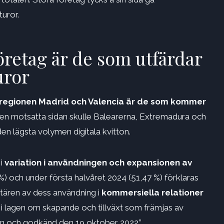
uror.
öretag är de som utfärdar
uror
 regionen Madrid och Valencia är de som kommer
den motsatta sidan skulle Balearerna, Extremadura och
n lägsta volymen digitala kvitton.
 i
variation i användningen och expansionen av
%) och under första halvåret 2024 (51,47 %) förklaras
ktären av dess användning i
kommersiella relationer
d i lagen om skapande och tillväxt som främjas av
n och godkänd den 19 oktober 2022.”