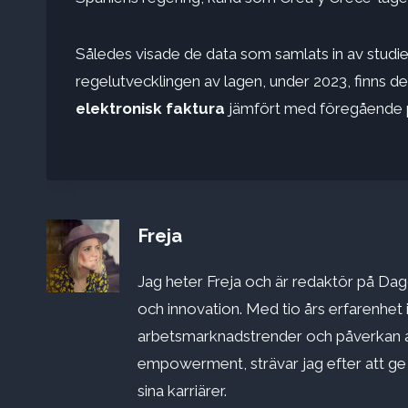
Således visade de data som samlats in av studien 
regelutvecklingen av lagen, under 2023, finns d
elektronisk faktura
jämfört med föregående p
Freja
Jag heter Freja och är redaktör på Dago
och innovation. Med tio års erfarenhet 
arbetsmarknadstrender och påverkan a
empowerment, strävar jag efter att ge st
sina karriärer.