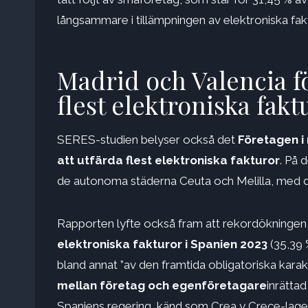
långsammare i tillämpningen av elektroniska fakt
Madrid och Valencia f
flest elektroniska fakt
SERES-studien belyser också det
Företagen i
att utfärda flest elektroniska fakturor
. På 
de autonoma städerna Ceuta och Melilla, med de
Rapporten lyfte också fram att rekordökningen
elektroniska fakturor i Spanien 2023
(35,39 
bland annat ”av den framtida obligatoriska kara
mellan företag och egenföretagare
inrätta
Spaniens regering, känd som Crea y Crece-lage