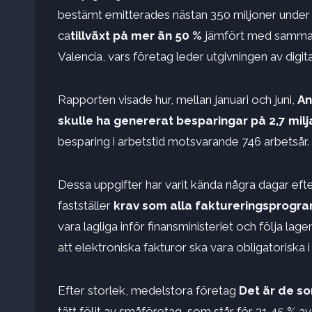
bestämt emitterades nästan 350 miljoner under å
ca
tillväxt på mer än 50 %
jämfört med samma p
Valencia, vars företag leder utgivningen av digita
Rapporten visade hur, mellan januari och juni,
An
skulle ha genererat besparingar på 2,7 mil
besparing i arbetstid motsvarande 746 arbetsår.
Dessa uppgifter har varit kända några dagar eft
fastställer
krav som alla faktureringsprogr
vara lagliga inför finansministeriet och följa l
att elektroniska fakturor ska vara obligatoriska i
Efter storlek, medelstora företag
Det är de so
tätt följt av småföretag, som står för 31,45 % av