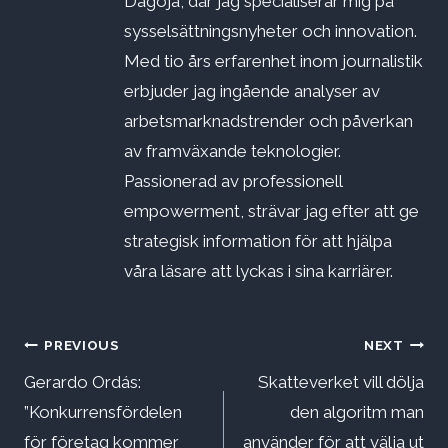
Dagoja, där jag specialiserar mig på
sysselsättningsnyheter och innovation.
Med tio års erfarenhet inom journalistik
erbjuder jag ingående analyser av
arbetsmarknadstrender och påverkan
av framväxande teknologier.
Passionerad av professionell
empowerment, strävar jag efter att ge
strategisk information för att hjälpa
våra läsare att lyckas i sina karriärer.
Inläggsnavigering
PREVIOUS
NEXT
Gerardo Ordás:
Skatteverket vill dölja
”Konkurrensfördelen
den algoritm man
för företag kommer
använder för att välja ut