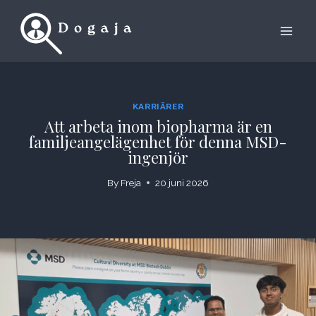
Skip
to
content
KARRIÄRER
Att arbeta inom biopharma är en
familjeangelägenhet för denna MSD-
ingenjör
By
Freja
20 juni 2026