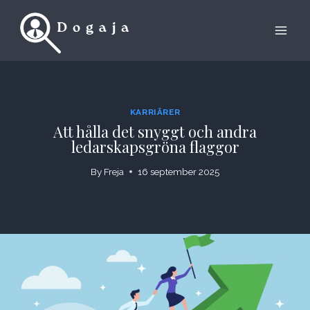
Skip
to
content
KARRIÄRER
Att hålla det snyggt och andra
ledarskapsgröna flaggor
By
Freja
16 september 2025