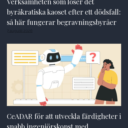
Verksamheten som löser det
byråkratiska kaoset efter ett dödsfall:
så här fungerar begravningsbyråer
7 augusti 2026
CeADAR för att utveckla färdigheter i
snabb ingenjörskonst med