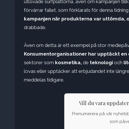
utlovade surfplattorna, även om kampanjen till
förvärrar fallet, som förklarats för denna tidning 
kampanjen när produkterna var uttömda, och
drabbade.
Även om detta är ett exempel på stor mediepåve
Konsumentorganisationer har upptäckt en 
sektorer som
kosmetika,
de
teknologi
och
li
lovas eller upptäcker att erbjudandet inte längre
meddelas tidigare.
Vill du vara uppdate
Prenumerera på vår nyhetsbul
som påver