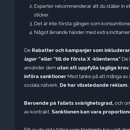
Experter rekommenderar att du ställer in ett 
sticker
Det är inte första gången som konsumtionen
Något liknande händer med extra incitamen
De
Rabatter och kampanjer som inkluderar f
lager ”
eller ”till de första X -klienterna”
De k
använder dem
utan att uppfylla lagliga krav
införa sanktioner
Med tanke på att många av de
sociala nätverk,
De har vilseledande reklam.
Beroende på fallets svårighetsgrad,
och om 
av kontrakt,
Sanktionen kan vara proportione
Ett av de sista fallen som fördömts har varit de