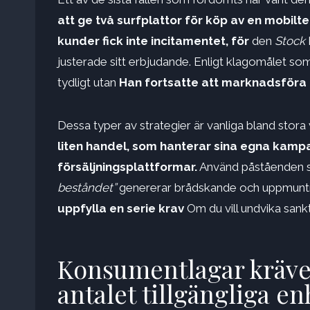
att ge två surfplattor för köp av en mobilt
kunder fick inte incitamentet, för
den
Stock
justerade sitt erbjudande. Enligt klagomålet so
tydligt utan
Han fortsatte att marknadsföra 
Dessa typer av strategier är vanliga bland sto
liten handel, som hanterar sina egna kampan
försäljningsplattformar.
Använd påståenden
beståndet”
genererar brådskande och uppmuntr
uppfylla en serie krav
Om du vill undvika sankt
Konsumentlagar kräver
antalet tillgängliga e