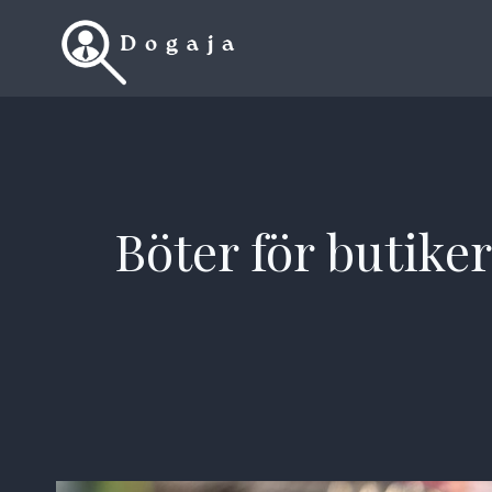
Skip
to
content
Böter för butike