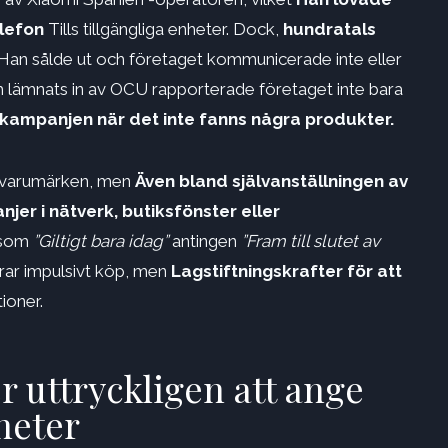
elefon
Tills tillgängliga enheter. Dock,
hundratals
Han sålde ut och företaget kommunicerade inte eller
m lämnats in av OCU rapporterade företaget inte bara
kampanjen när det inte fanns några produkter.
ra varumärken, men
Även bland självanställningen av
jer i nätverk, butiksfönster eller
 som
”Giltigt bara idag”
antingen
”Fram till slutet av
ar impulsivt köp, men
Lagstiftningskrafter för att
ioner.
 uttryckligen att ange
nheter