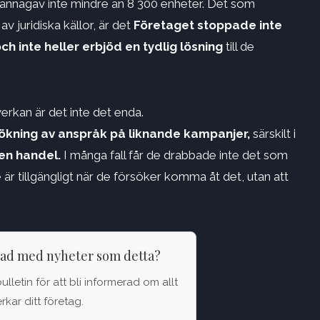
kännagav inte mindre än 8 300 enheter. Det som
av juridiska källor, är det
Företaget stoppade inte
 inte heller erbjöd en tydlig lösning
till de
rkan är det inte det enda.
ökning av anspråk på liknande kampanjer,
särskilt i
ten handel.
I många fall får de drabbade inte det som
 är tillgängligt när de försöker komma åt det, utan att
rad med nyheter som detta?
letin för att bli informerad om allt
kar ditt företag.