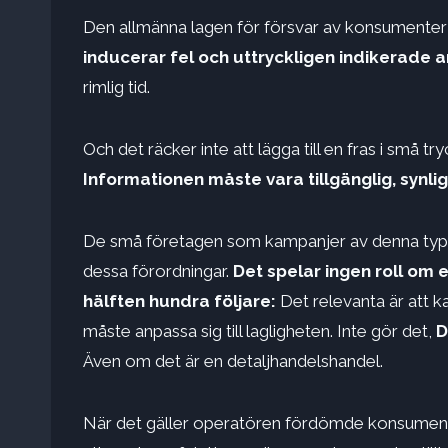
Den allmänna lagen för försvar av konsumente
inducerar fel och uttryckligen indikerade an
rimlig tid.
Och det räcker inte att lägga till en fras i små tryc
Informationen måste vara tillgänglig, syn
De små företagen som kampanjer av denna typ i si
dessa förordningar.
Det spelar ingen roll om 
hälften hundra följare:
Det relevanta är att 
måste anpassa sig till lagligheten. Inte gör det,
D
Även om det är en detaljhandelshandel.
När det gäller operatören fördömde konsumentor