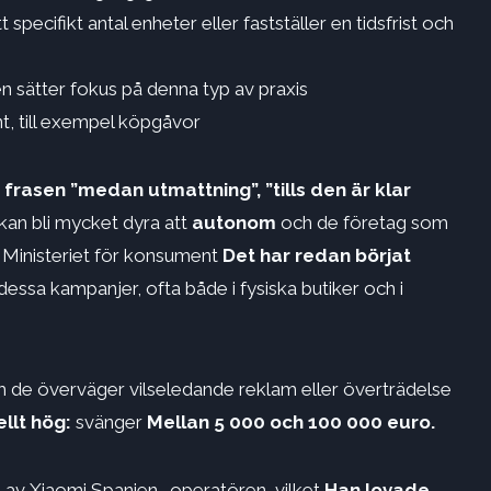
specifikt antal enheter eller fastställer en tidsfrist och
 sätter fokus på denna typ av praxis
t, till exempel köpgåvor
rasen ”medan utmattning”, ”tills den är klar
an bli mycket dyra att
autonom
och de företag som
.
Ministeriet för konsument
Det har redan börjat
ssa kampanjer, ofta både i fysiska butiker och i
de överväger vilseledande reklam eller överträdelse
llt hög:
svänger
Mellan 5 000 och 100 000 euro.
n av Xiaomi Spanien -operatören, vilket
Han lovade