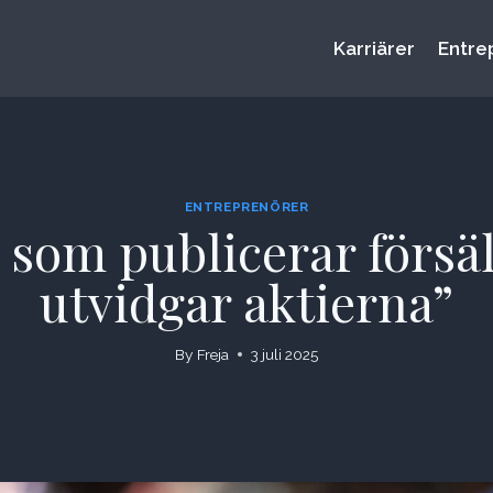
Karriärer
Entre
ENTREPRENÖRER
r som publicerar förs
utvidgar aktierna”
By
Freja
3 juli 2025