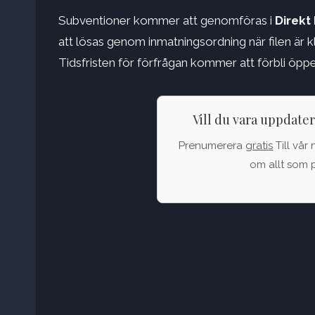
Subventioner kommer att genomföras i
Direkt
att lösas genom inmatningsordning när filen är kl
Tidsfristen för förfrågan kommer att förbli öpp
Vill du vara uppdate
Prenumerera
gratis
Till vår 
om allt som p