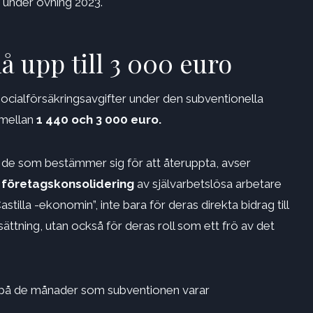
at under övning 2023.
 upp till 3 000 euro
ialförsäkringsavgifter under den subventionella
 mellan
1 440 och 3 000 euro.
 de som bestämmer sig för att återuppta, avser
ll företagskonsolidering
av självarbetslösa arbetare
illa -ekonomin”, inte bara för deras direkta bidrag till
ttning, utan också för deras roll som ett frö av det
e på de månader som subventionen varar