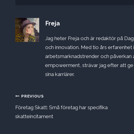
Freja
Jag heter Freja och är redaktör på Dago
och innovation. Med tio års erfarenhet 
arbetsmarknadstrender och påverkan a
empowerment, strävar jag efter att ge st
sina karriärer.
Inläggsnavigering
PREVIOUS
Företag Skatt: Små företag har specifika
skatteincitament