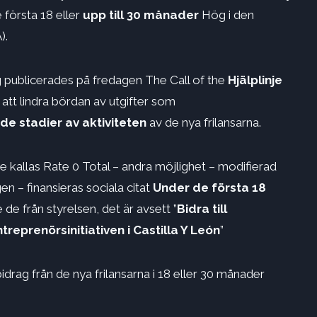
första 18 eller
upp till 30 månader
Hög i den
).
ing publicerades på fredagen The Call of the
Hjälplinje
att lindra bördan av utgifter som
de stadier av aktiviteten
av de nya frilansarna.
 kallas Rate 0 Total – andra möjlighet – modifierad
gen – finansieras sociala citat
Under de första 18
e från styrelsen, det är avsett ”
Bidra till
reprenörsinitiativen i Castilla Y León
”
drag från de nya frilansarna i 18 eller 30 månader