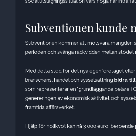
social utslagningssituation vars höga har inträff
Subventionen kunde nå
Subventionen kommer att motsvara mängden soc
perioden och svänga räckvidden mellan stödet
Med detta stöd för det nya egenföretaget eller
branschens, handel och sysselsättning
bidra ti
som representerar en ”grundläggande pelare i Cast
genereringen av ekonomisk aktivitet och sysselsä
framtida affärsverket.
Hjälp för nollkvot kan nå 3 000 euro, beroend