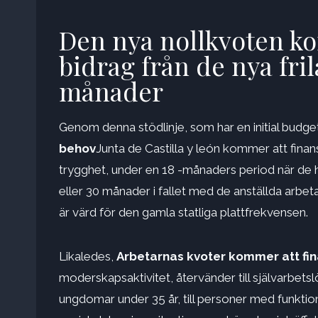
Den nya nollkvoten ko
bidrag från de nya fril
månader
Genom denna stödlinje, som har en initial budg
behov
Junta de Castilla y león kommer att finan
trygghet, under en 18 -månaders period när de h
eller 30 månader i fallet med de anställda arbet
är värd för den gamla statliga plattfrekvensen.
Likaledes,
Arbetarnas kvoter kommer att fin
moderskapsaktivitet, återvänder till självarbets
ungdomar under 35 år, till personer med funkti