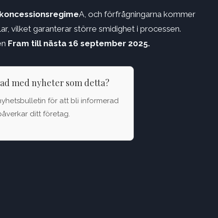
 koncessionsregime
A, och förfrågningarna kommer
ar, vilket garanterar större smidighet i processen.
en
Fram till nästa 16 september 2025.
rad med nyheter som detta?
nyhetsbulletin för att bli informerad
åverkar ditt företag.