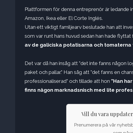
Plattformen för denna entreprenör är ledande i
Amazon, Ikea eller El Corte Inglés.
Utan ett viktigt familjearv beslutade han att inv
som var runt hans huvud sedan han hade flyttat f
av de galiciska potatisarna och tomaterna f
Det var då han insåg att ”det inte fanns någon l
paket och pallar.” Han såg att ”det fanns en cha
professionaliserad” och tillade att hon
”Han har 
finns någon marknadsnisch med lite professio
Vill du vara uppdate
Prenumerera på vår nyhetsbul