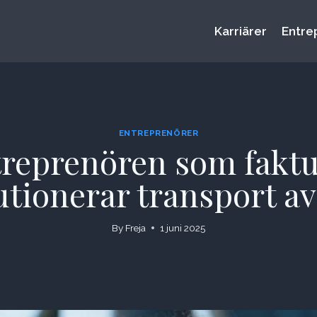
Karriärer
Entre
ENTREPRENÖRER
treprenören som faktu
utionerar transport av
By
Freja
1 juni 2025