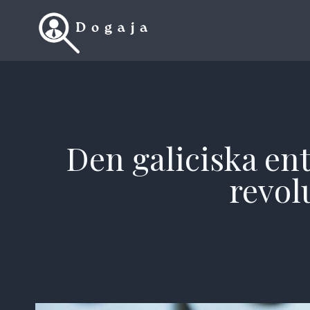
Skip
to
content
Den galiciska en
revol