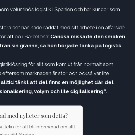
nom voluminös logistik i Spanien och har kunder som
estera det han hade räddat med sitt arbete i en affärsidé
ör att bo i Barcelona:
Canosa missade den smaken
rån sin granne, så hon började tänka på logistik
.
ogistiklösning för allt som kom ut från normalt som
ns eftersom marknaden är stor och också var lite
alltid tänkt att det finns en möjlighet där det
nalisering, volym och lite digitalisering.”
.
rad med nyheter som detta?
letin för att bli informerad om allt