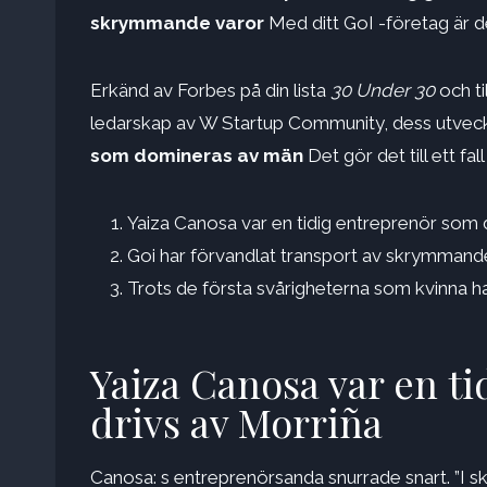
skrymmande varor
Med ditt GoI -företag är de
Erkänd av Forbes på din lista
30 Under 30
och t
ledarskap av W Startup Community, dess utveckli
som domineras av män
Det gör det till ett fa
Yaiza Canosa var en tidig entreprenör som 
Goi har förvandlat transport av skrymmand
Trots de första svårigheterna som kvinna ha
Yaiza Canosa var en t
drivs av Morriña
Canosa: s entreprenörsanda snurrade snart. ”I sk