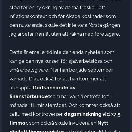
stöd för en ny ökning av denna tröskel i ett
inflationskontext och för ökade kostnader som
den nuvarande, skulle det inte vara första gången
jag arbetar framåt utan att räkna med företagare.
Detta är emellertid inte den enda nyheten som
kan ge den nya kursen för självarbetslösa och
små arbetsgivare. När han började september
varnade Díaz också för att han kommer att
återuppta
Godkännande av
finansförbundet
som har varit ”i entréfältet” i
månader till ministerrådet. Och kommer också att
ta itu med kontroverser
dagsminskning vid 37,5
timmar,
som också skulle inkludera en
Nytt
digitalt timmeregister
och obligatoriskt för alla