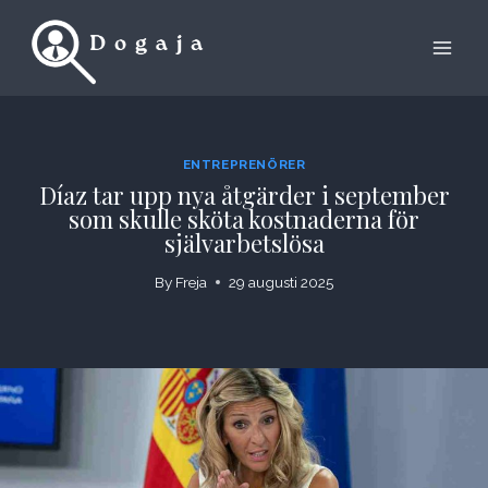
Skip
to
content
ENTREPRENÖRER
Díaz tar upp nya åtgärder i september
som skulle sköta kostnaderna för
självarbetslösa
By
Freja
29 augusti 2025