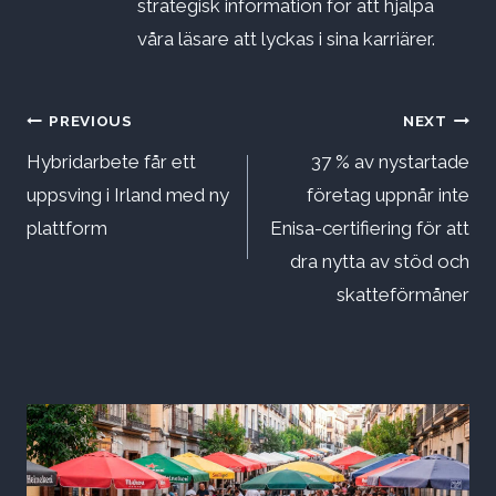
strategisk information för att hjälpa
våra läsare att lyckas i sina karriärer.
Inläggsnavigering
PREVIOUS
NEXT
Hybridarbete får ett
37 % av nystartade
uppsving i Irland med ny
företag uppnår inte
plattform
Enisa-certifiering för att
dra nytta av stöd och
skatteförmåner