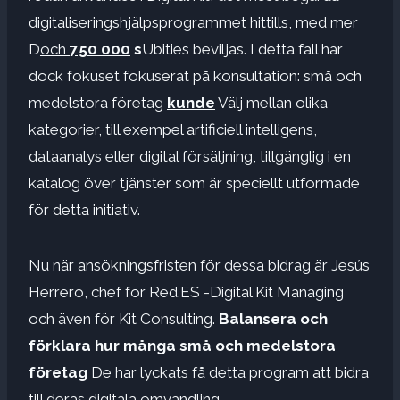
digitaliseringshjälpsprogrammet hittills, med mer
D
och
750 000
s
Ubities beviljas. I detta fall har
dock fokuset fokuserat på konsultation: små och
medelstora företag
kunde
Välj mellan olika
kategorier, till exempel artificiell intelligens,
dataanalys eller digital försäljning, tillgänglig i en
katalog över tjänster som är speciellt utformade
för detta initiativ.
Nu när ansökningsfristen för dessa bidrag är Jesús
Herrero, chef för Red.ES -Digital Kit Managing
och även för Kit Consulting.
Balansera och
förklara hur många små och medelstora
företag
De har lyckats få detta program att bidra
till deras digitala omvandling.