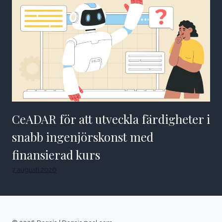
CeADAR för att utveckla färdigheter i
snabb ingenjörskonst med
finansierad kurs
7 augusti 2026