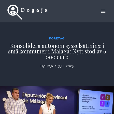
Skip
to
content
FÖRETAG
Konsolidera autonom sysselsättning i
små kommuner i Malaga: Nytt stöd av 6
000 euro
By
Freja
3 juli 2025