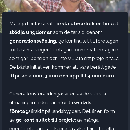
Malaga har lanserat
första utmärkelser för att
stödja ungdomar
som de tar sig igenom
generationsväxling,
ge kontinuitet till företagen
för tusentals egenföretagare och småföretagare
som går i pension och inte vill låta sitt projekt falla.
De bästa initiativen kommer att vara berättigade
till priser
2 000, 3 000 och upp till 4 000 euro.
Generationsförändringar är en av de största
utmaningarna de står inför
tusentals
företag
särskilt på landsbygden. Det är en form
av
ge kontinuitet till projekt
av många
egenföretagare, att kunna få avkastning för alla