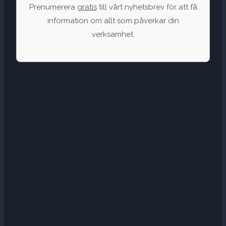
Prenumerera
gratis
till vårt nyhetsbrev för att få
information om allt som påverkar din
verksamhet.