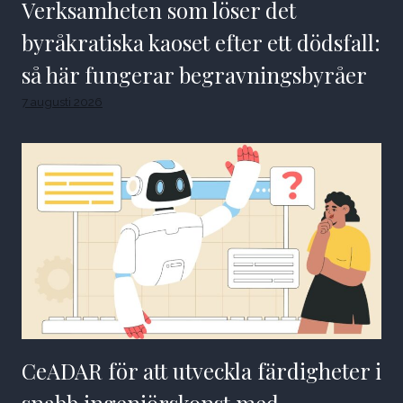
Verksamheten som löser det
byråkratiska kaoset efter ett dödsfall:
så här fungerar begravningsbyråer
7 augusti 2026
CeADAR för att utveckla färdigheter i
snabb ingenjörskonst med