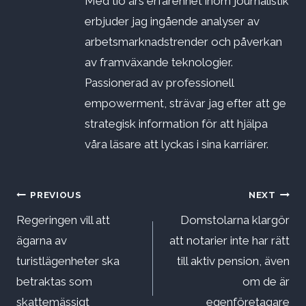
Med tio års erfarenhet inom journalistik
erbjuder jag ingående analyser av
arbetsmarknadstrender och påverkan
av framväxande teknologier.
Passionerad av professionell
empowerment, strävar jag efter att ge
strategisk information för att hjälpa
våra läsare att lyckas i sina karriärer.
Inläggsnavigering
PREVIOUS
NEXT
Regeringen vill att
Domstolarna klargör
ägarna av
att notarier inte har rätt
turistlägenheter ska
till aktiv pension, även
betraktas som
om de är
skattemässigt
egenföretagare