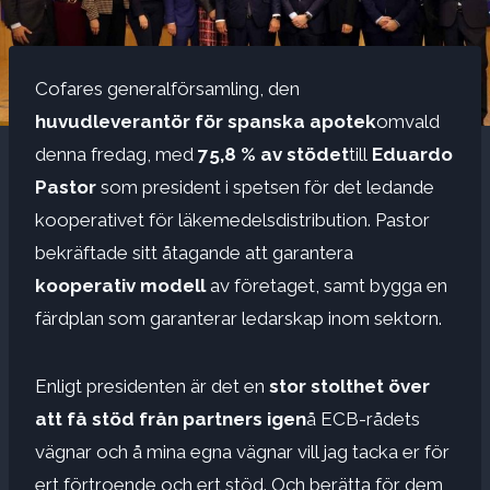
Cofares generalförsamling, den
huvudleverantör för spanska apotek
omvald
denna fredag, med
75,8 % av stödet
till
Eduardo
Pastor
som president i spetsen för det ledande
kooperativet för läkemedelsdistribution. Pastor
bekräftade sitt åtagande att garantera
kooperativ modell
av företaget, samt bygga en
färdplan som garanterar ledarskap inom sektorn.
Enligt presidenten är det en
stor stolthet över
att få stöd från partners igen
å ECB-rådets
vägnar och å mina egna vägnar vill jag tacka er för
ert förtroende och ert stöd. Och berätta för dem