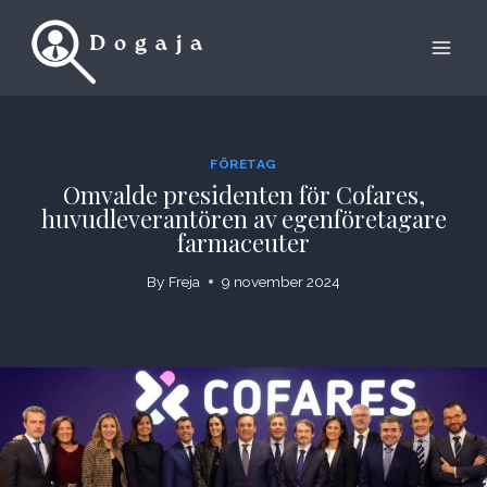
Skip
to
content
FÖRETAG
Omvalde presidenten för Cofares,
huvudleverantören av egenföretagare
farmaceuter
By
Freja
9 november 2024